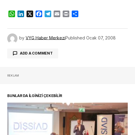
WhatsApp
LinkedIn
X
Facebook
Telegram
Email
Print
Share
by
VYG Haber Merkezi
Published
Ocak 07, 2008
ADD A COMMENT
REKLAM
oturum açmalısınız
BUNLAR DA İLGİNİZİ ÇEKEBİLİR