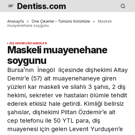
Dentiss.com
Anasayfa
Öne Çıkanlar – Tümünü Görüntüle
Maskeli
muayenehane soygunu
DIŞ HEKIMLIĞI
HABERLER
Maskeli muayenehane
soygunu
Bursa’nın İnegöl ilçesinde dişhekimi Altay
Demir’e (57) ait muayenehaneye giren
yüzleri kar maskeli ve silahlı 3 şahıs, 2 diş
hekimi, sekreter ve hastaları ölümle tehdit
ederek etkisiz hale getirdi. Kimliği belirsiz
şahıslar, dişhekimi Piltan Özdemir’e ait
cep telefonu ile 50 YTL para, diş
muayenesi için gelen Levent Yurduşen’e