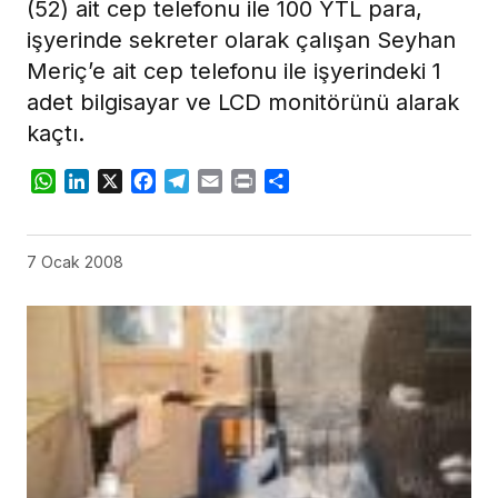
(52) ait cep telefonu ile 100 YTL para,
işyerinde sekreter olarak çalışan Seyhan
Meriç’e ait cep telefonu ile işyerindeki 1
adet bilgisayar ve LCD monitörünü alarak
kaçtı.
WhatsApp
LinkedIn
X
Facebook
Telegram
Email
Print
Share
7 Ocak 2008