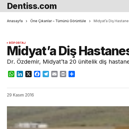
Dentiss.com
Anasayfa
Öne Çıkanlar – Tümünü Görüntüle
Midyat’a Diş Hastanes
RÖPORTAJ
Midyat’a Diş Hastanes
Dr. Özdemir, Midyat’ta 20 ünitelik diş hastane
WhatsApp
LinkedIn
X
Facebook
Telegram
Email
Print
Share
29 Kasım 2016