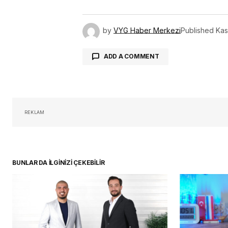
by
VYG Haber Merkezi
Published
Kas
ADD A COMMENT
oturum 
REKLAM
BUNLAR DA İLGİNİZİ ÇEKEBİLİR