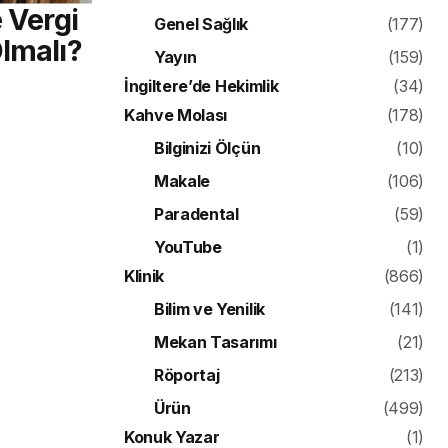
e Vergi
Genel Sağlık
(177)
Olmalı?
Yayın
(159)
İngiltere’de Hekimlik
(34)
Kahve Molası
(178)
Bilginizi Ölçün
(10)
Makale
(106)
Paradental
(59)
YouTube
(1)
Klinik
(866)
Bilim ve Yenilik
(141)
Mekan Tasarımı
(21)
Röportaj
(213)
Ürün
(499)
Konuk Yazar
(1)