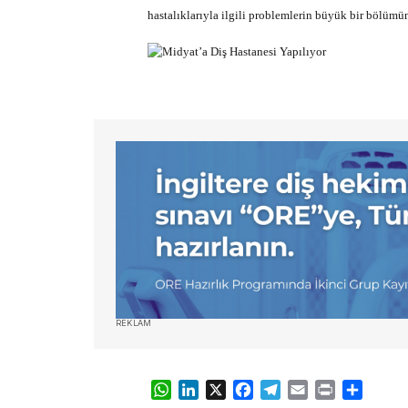
hastalıklarıyla ilgili problemlerin büyük bir bölüm
REKLAM
WhatsApp
LinkedIn
X
Facebook
Telegram
Email
Print
Share