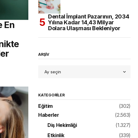
Dental İmplant Pazarının, 2034
Yılına Kadar 14,43 Milyar
e En
Dolara Ulaşması Bekleniyor
nikte
er
ARŞİV
KATEGORILER
Eğitim
(302)
Haberler
(2.563)
Diş Hekimliği
(1.327)
Etkinlik
(339)