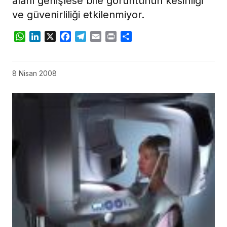
alanı genişlese bile görüntünün kesinliği
ve güvenirliliği etkilenmiyor.
WhatsApp
LinkedIn
X
Facebook
Telegram
Email
Print
Share
8 Nisan 2008