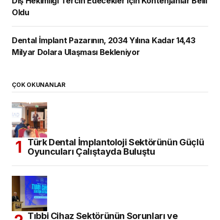
Diş Hekimliği Tercih Edecekler için Kontenjanlar Belli
Oldu
Dental İmplant Pazarının, 2034 Yılına Kadar 14,43
Milyar Dolara Ulaşması Bekleniyor
ÇOK OKUNANLAR
Türk Dental İmplantoloji Sektörünün Güçlü
Oyuncuları Çalıştayda Buluştu
Tıbbi Cihaz Sektörünün Sorunları ve