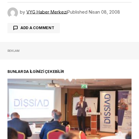
by
VYG Haber Merkezi
Published
Nisan 08, 2008
ADD A COMMENT
REKLAM
oturum açmalısınız
BUNLAR DA İLGİNİZİ ÇEKEBİLİR