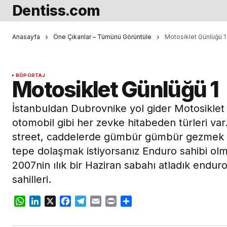
Dentiss.com
Anasayfa
Öne Çıkanlar – Tümünü Görüntüle
Motosiklet Günlüğü 1
RÖPORTAJ
Motosiklet Günlüğü 1
İstanbuldan Dubrovnike yol gider Motosikl
otomobil gibi her zevke hitabeden türleri var
street, caddelerde gümbür gümbür gezmek is
tepe dolaşmak istiyorsanız Enduro sahibi olm
2007nin ılık bir Haziran sabahı atladık endur
sahilleri.
WhatsApp
LinkedIn
X
Facebook
Telegram
Email
Print
Share