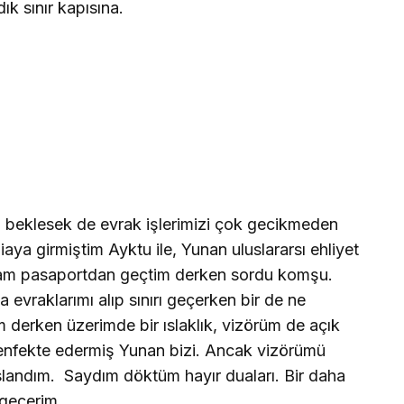
ık sınır kapısına.
raz beklesek de evrak işlerimizi çok gecikmeden
diaya girmiştim Ayktu ile, Yunan uluslararsı ehliyet
Tam pasaportdan geçtim derken sordu komşu.
evraklarımı alıp sınırı geçerken bir de ne
rum derken üzerimde bir ıslaklık, vizörüm de açık
zenfekte edermiş Yunan bizi. Ancak vizörümü
slandım.
Saydım döktüm hayır duaları. Bir daha
 geçerim.