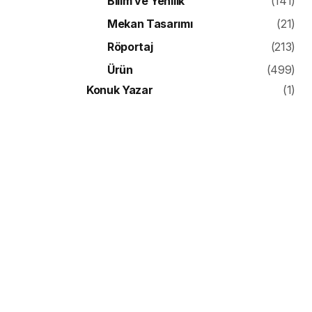
Bilim ve Yenilik
(141)
Mekan Tasarımı
(21)
Röportaj
(213)
Ürün
(499)
Konuk Yazar
(1)