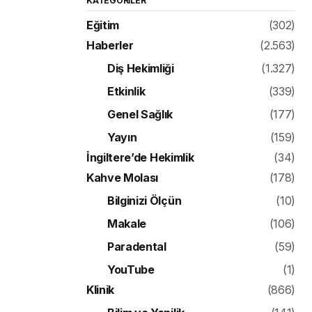
KATEGORILER
Eğitim
(302)
Haberler
(2.563)
Diş Hekimliği
(1.327)
Etkinlik
(339)
Genel Sağlık
(177)
Yayın
(159)
İngiltere’de Hekimlik
(34)
Kahve Molası
(178)
Bilginizi Ölçün
(10)
Makale
(106)
Paradental
(59)
YouTube
(1)
Klinik
(866)