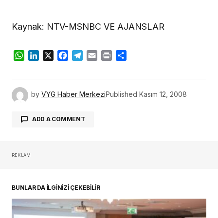
Kaynak: NTV-MSNBC VE AJANSLAR
WhatsApp
LinkedIn
X
Facebook
Telegram
Email
Print
Share
by
VYG Haber Merkezi
Published
Kasım 12, 2008
ADD A COMMENT
REKLAM
oturum açmalısınız
BUNLAR DA İLGİNİZİ ÇEKEBİLİR