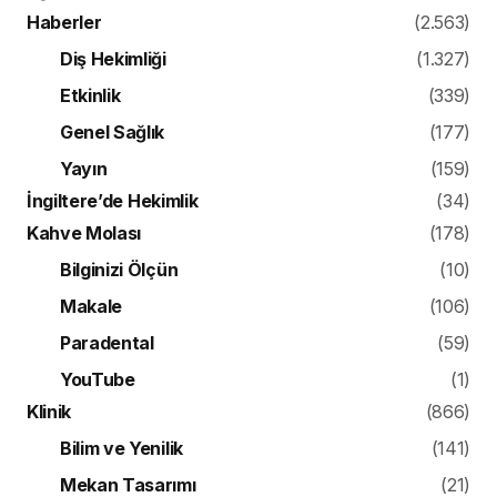
Haberler
(2.563)
Diş Hekimliği
(1.327)
Etkinlik
(339)
Genel Sağlık
(177)
Yayın
(159)
İngiltere’de Hekimlik
(34)
Kahve Molası
(178)
Bilginizi Ölçün
(10)
Makale
(106)
Paradental
(59)
YouTube
(1)
Klinik
(866)
Bilim ve Yenilik
(141)
Mekan Tasarımı
(21)