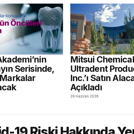
Akademi’nin
Mitsui Chemical
yın Serisinde,
Ultradent Produ
 Markalar
Inc.’ı Satın Alac
acak
Açıkladı
6
29 Haziran 2026
id-19 Riski Hakkında Ye