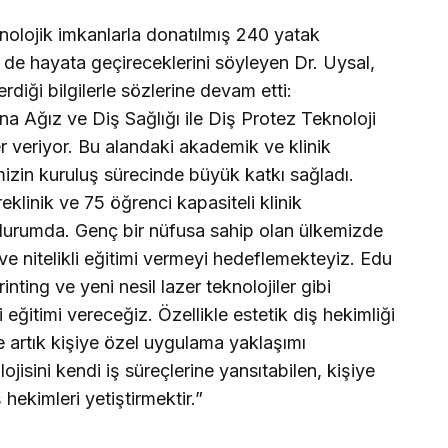
eknolojik imkanlarla donatılmış 240 yatak
ni de hayata geçireceklerini söyleyen Dr. Uysal,
diği bilgilerle sözlerine devam etti:
na Ağız ve Diş Sağlığı ile Diş Protez Teknoloji
r veriyor. Bu alandaki akademik ve klinik
izin kuruluş sürecinde büyük katkı sağladı.
eklinik ve 75 öğrenci kapasiteli klinik
if durumda. Genç bir nüfusa sahip olan ülkemizde
 ve nitelikli eğitimi vermeyi hedeflemekteyiz. Edu
ting ve yeni nesil lazer teknolojiler gibi
i eğitimi vereceğiz. Özellikle estetik diş hekimliği
ile artık kişiye özel uygulama yaklaşımı
jisini kendi iş süreçlerine yansıtabilen, kişiye
 hekimleri yetiştirmektir.”