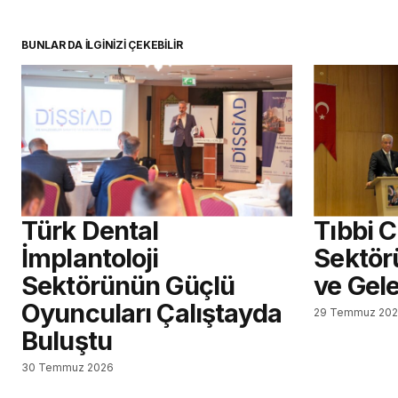
BUNLAR DA İLGİNİZİ ÇEKEBİLİR
Türk Dental
Tıbbi 
İmplantoloji
Sektör
Sektörünün Güçlü
ve Gel
Oyuncuları Çalıştayda
29 Temmuz 20
Buluştu
30 Temmuz 2026