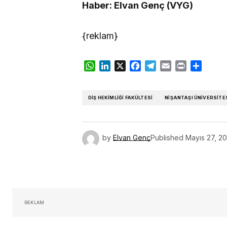
Haber: Elvan Genç (VYG)
{reklam}
WhatsApp
LinkedIn
X
Facebook
Telegram
Email
Print
Share
DIŞ HEKIMLIĞI FAKÜLTESI
NIŞANTAŞI ÜNIVERSITE
by
Elvan Genç
Published
Mayıs 27, 20
REKLAM