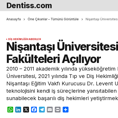
Dentiss.com
Anasayfa
Öne Çıkanlar – Tümünü Görüntüle
Nişantaşı Üniversitesi
DIŞ HEKIMLIĞI
HABERLER
Nişantaşı Üniversitesi
Fakülteleri Açılıyor
2010 – 2011 akademik yılında yükseköğretim 
Üniversitesi, 2021 yılında Tıp ve Diş Hekimliği
Nişantaşı Eğitim Vakfı Kurucusu Dr. Levent 
teknolojisini kendi iş süreçlerine yansıtabilen
sunabilecek başarılı diş hekimleri yetiştirmek
WhatsApp
LinkedIn
X
Facebook
Telegram
Email
Print
Share