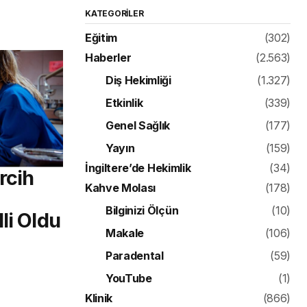
KATEGORILER
Eğitim
(302)
Haberler
(2.563)
Diş Hekimliği
(1.327)
Etkinlik
(339)
Genel Sağlık
(177)
Yayın
(159)
İngiltere’de Hekimlik
(34)
rcih
Kahve Molası
(178)
Bilginizi Ölçün
(10)
li Oldu
Makale
(106)
Paradental
(59)
YouTube
(1)
Klinik
(866)