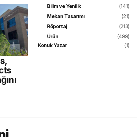
Bilim ve Yenilik
(141)
Mekan Tasarımı
(21)
Röportaj
(213)
Ürün
(499)
Konuk Yazar
(1)
s,
cts
ağını
ni