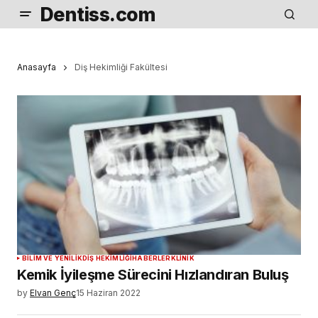
Dentiss.com
Anasayfa
Diş Hekimliği Fakültesi
BILIM VE YENILIK
DIŞ HEKIMLIĞI
HABERLER
KLINIK
Kemik İyileşme Sürecini Hızlandıran Buluş
by
Elvan Genç
15 Haziran 2022