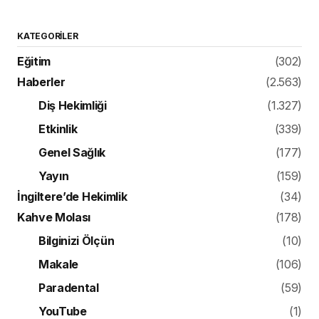
KATEGORILER
Eğitim
(302)
Haberler
(2.563)
Diş Hekimliği
(1.327)
Etkinlik
(339)
Genel Sağlık
(177)
Yayın
(159)
İngiltere’de Hekimlik
(34)
Kahve Molası
(178)
Bilginizi Ölçün
(10)
Makale
(106)
Paradental
(59)
YouTube
(1)