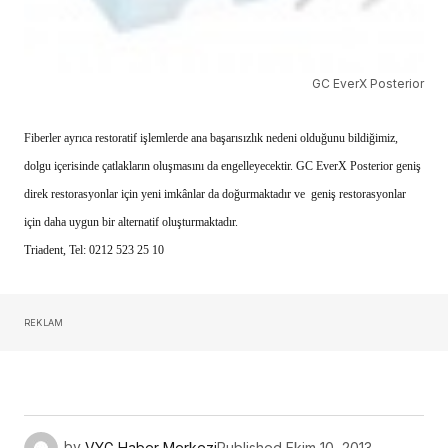
GC EverX Posterior
Fiberler ayrıca restoratif işlemlerde ana başarısızlık nedeni olduğunu bildiğimiz,
dolgu içerisinde çatlakların oluşmasını da engelleyecektir. GC EverX Posterior geniş
direk restorasyonlar için yeni imkânlar da doğurmaktadır ve geniş restorasyonlar
için daha uygun bir alternatif oluşturmaktadır.
Triadent, Tel: 0212 523 25 10
REKLAM
by
VYG Haber Merkezi
Published
Ekim 10, 2013