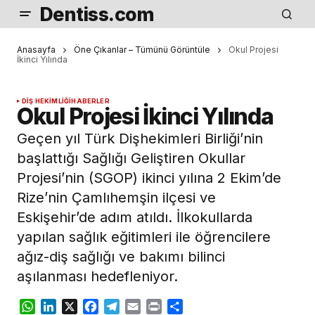
Dentiss.com
Anasayfa
Öne Çıkanlar – Tümünü Görüntüle
Okul Projesi
İkinci Yılında
DIŞ HEKIMLIĞI
HABERLER
Okul Projesi İkinci Yılında
Geçen yıl Türk Dişhekimleri Birliği’nin
başlattığı Sağlığı Geliştiren Okullar
Projesi’nin (SGOP) ikinci yılına 2 Ekim’de
Rize’nin Çamlıhemşin ilçesi ve
Eskişehir’de adım atıldı. İlkokullarda
yapılan sağlık eğitimleri ile öğrencilere
ağız-diş sağlığı ve bakımı bilinci
aşılanması hedefleniyor.
WhatsApp
LinkedIn
X
Facebook
Telegram
Email
Print
Share