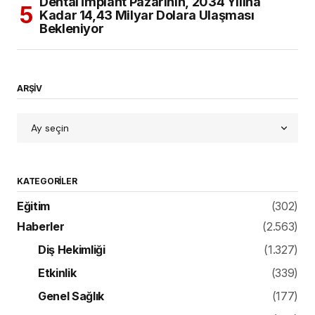
Dental İmplant Pazarının, 2034 Yılına
Kadar 14,43 Milyar Dolara Ulaşması
Bekleniyor
ARŞİV
KATEGORILER
Eğitim
(302)
Haberler
(2.563)
Diş Hekimliği
(1.327)
Etkinlik
(339)
Genel Sağlık
(177)