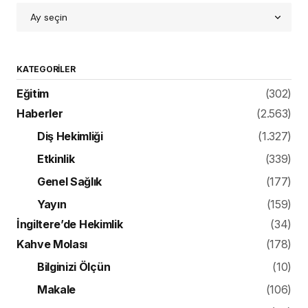
KATEGORILER
Eğitim
(302)
Haberler
(2.563)
Diş Hekimliği
(1.327)
Etkinlik
(339)
Genel Sağlık
(177)
Yayın
(159)
İngiltere’de Hekimlik
(34)
Kahve Molası
(178)
Bilginizi Ölçün
(10)
Makale
(106)