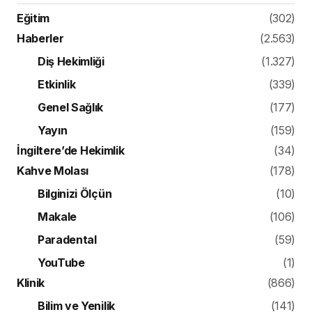
Eğitim
(302)
Haberler
(2.563)
Diş Hekimliği
(1.327)
Etkinlik
(339)
Genel Sağlık
(177)
Yayın
(159)
İngiltere’de Hekimlik
(34)
Kahve Molası
(178)
Bilginizi Ölçün
(10)
Makale
(106)
Paradental
(59)
YouTube
(1)
Klinik
(866)
Bilim ve Yenilik
(141)