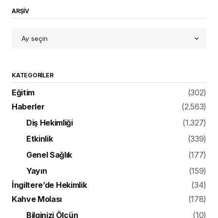
ARŞİV
KATEGORILER
Eğitim
(302)
Haberler
(2.563)
Diş Hekimliği
(1.327)
Etkinlik
(339)
Genel Sağlık
(177)
Yayın
(159)
İngiltere’de Hekimlik
(34)
Kahve Molası
(178)
Bilginizi Ölçün
(10)