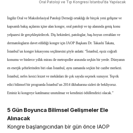
Oral Patoloji ve Tıp Kongresi İstanbul’da Yapılacak
İngiliz Oral ve Maksilofasiyal Patoloji Derneği ortaklığı ile birçok yeni gelişme ve
kapsamlı bakış açılarını içine alan kongre, oral patoloji ve tıp alanında geniş konu
yelpazesi ile gerçekleştirilecek. Diş hekimleri, patologlar, baş-boyun cerrahları ve
dermatologların davet edildiği kongre için IAOP Başkanı Dr. Takashi Takata,
İstanbul’un kongre lokasyonu seçilmesini şöyle anlattı: “İstanbul, eşsiz coğrafi
konumu ve binlerce yıllık mirası ile metropoller arasında seçkin bir yerde. Dünyanın
en enerjik şehirlerinden biri olan İstanbul, aynı zamanda seçkin bir cazibe merkezi.
İstanbul, nefes kesici lezzet ve mekânları ile çok sayıda seçenek sunuyor. Teşvik
edici bilimsel bir programla İstanbul’un 2014 ilkbaharına sizleri de bekliyoruz.
Eminiz ki kongreye katılmanız unutulmaz ve kendinizi ödüllendirici olacak.”
5 Gün Boyunca Bilimsel Gelişmeler Ele
Alınacak
Kongre başlangıcından bir gün önce IAOP