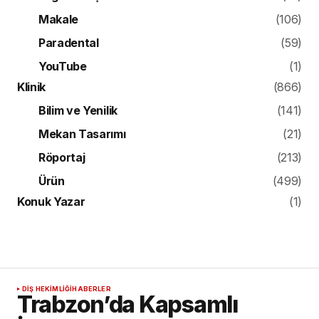
Makale
(106)
Paradental
(59)
YouTube
(1)
Klinik
(866)
Bilim ve Yenilik
(141)
Mekan Tasarımı
(21)
Röportaj
(213)
Ürün
(499)
Konuk Yazar
(1)
DIŞ HEKIMLIĞI
HABERLER
Trabzon’da Kapsamlı