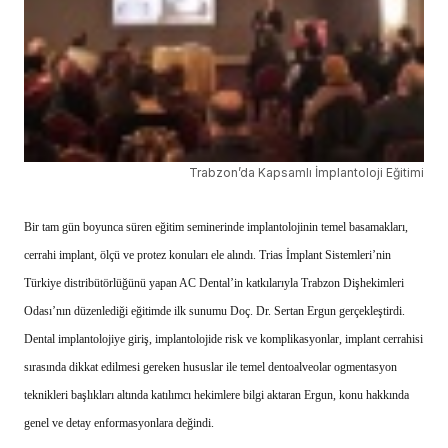
Trabzon’da Kapsamlı İmplantoloji Eğitimi
Bir tam gün boyunca süren eğitim seminerinde implantolojinin temel basamakları,
cerrahi implant, ölçü ve protez konuları ele alındı. Trias İmplant Sistemleri’nin
Türkiye distribütörlüğünü yapan AC Dental’in katkılarıyla Trabzon Dişhekimleri
Odası’nın düzenlediği eğitimde ilk sunumu Doç. Dr. Sertan Ergun gerçekleştirdi.
Dental implantolojiye giriş, implantolojide risk ve komplikasyonlar, implant cerrahisi
sırasında dikkat edilmesi gereken hususlar ile temel dentoalveolar ogmentasyon
teknikleri başlıkları altında katılımcı hekimlere bilgi aktaran Ergun, konu hakkında
genel ve detay enformasyonlara değindi.