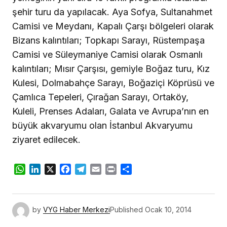
şehir turu da yapılacak. Aya Sofya, Sultanahmet
Camisi ve Meydanı, Kapalı Çarşı bölgeleri olarak
Bizans kalıntıları; Topkapı Sarayı, Rüstempaşa
Camisi ve Süleymaniye Camisi olarak Osmanlı
kalıntıları; Mısır Çarşısı, gemiyle Boğaz turu, Kız
Kulesi, Dolmabahçe Sarayı, Boğaziçi Köprüsü ve
Çamlıca Tepeleri, Çırağan Sarayı, Ortaköy,
Kuleli, Prenses Adaları, Galata ve Avrupa’nın en
büyük akvaryumu olan İstanbul Akvaryumu
ziyaret edilecek.
WhatsApp
LinkedIn
X
Facebook
Telegram
Email
Print
Share
by
VYG Haber Merkezi
Published
Ocak 10, 2014