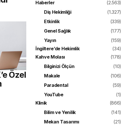
Haberler
(2.563)
Diş Hekimliği
(1.327)
Etkinlik
(339)
Genel Sağlık
(177)
Yayın
(159)
İngiltere’de Hekimlik
(34)
Kahve Molası
(178)
Bilginizi Ölçün
(10)
’e Özel
Makale
(106)
m
Paradental
(59)
YouTube
(1)
Klinik
(866)
Bilim ve Yenilik
(141)
Mekan Tasarımı
(21)