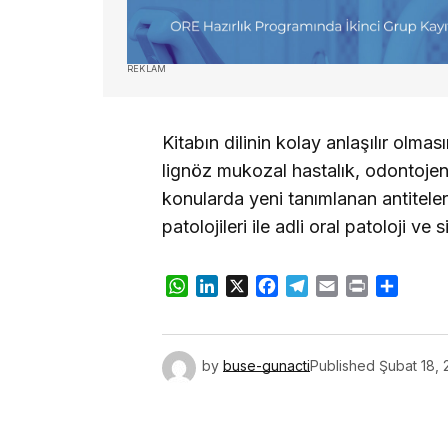
REKLAM
Kitabın dilinin kolay anlaşılır olmas
lignöz mukozal hastalık, odontojeni
konularda yeni tanımlanan antitele
patolojileri ile adli oral patoloji ve
WhatsApp
LinkedIn
X
Facebook
Telegram
Email
Print
Share
by
buse-gunacti
Published
Şubat 18, 