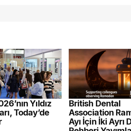
026’nın Yıldız
British Dental
arı, Today’de
Association Ra
r
Ayı İçin İki Ayrı
Rehberi Yayımla