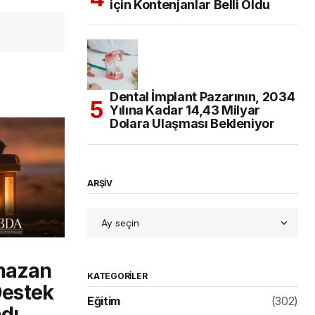
için Kontenjanlar Belli Oldu
Dental İmplant Pazarının, 2034
Yılına Kadar 14,43 Milyar
Dolara Ulaşması Bekleniyor
ARŞİV
mazan
KATEGORILER
 Destek
Eğitim
(302)
dı