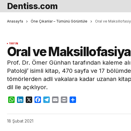
Dentiss.com
Anasayfa
Öne Çıkanlar – Tümünü Görüntüle
Oral ve Maksillofasiy
YAYIN
Oral ve Maksillofasiyal
Prof. Dr. Ömer Günhan tarafından kaleme alın
Patoloji’ isimli kitap, 470 sayfa ve 17 bölümd
tömörlerden adli vakalara kadar uzanan kitap, 
dil ile açıklıyor.
WhatsApp
LinkedIn
X
Facebook
Telegram
Email
Print
Share
18 Şubat 2021