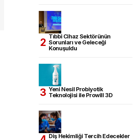
Tıbbi Cihaz Sektörünün
Sorunları ve Geleceği
Konuşuldu
Yeni Nesil Probiyotik
Teknolojisi ile Prowill 3D
Diş Hekimliği Tercih Edecekler