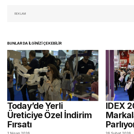
REKLAM
BUNLAR DA İLGİNİZİ ÇEKEBİLİR
Today’de Yerli
IDEX 2
Üreticiye Özel İndirim
Markal
Fırsatı
Parlıyo
2 Nisan 2026
26 Şubat 2026