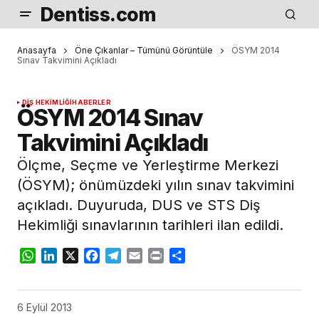
Dentiss.com
Anasayfa
Öne Çıkanlar – Tümünü Görüntüle
ÖSYM 2014
Sınav Takvimini Açıkladı
DIŞ HEKIMLIĞI
HABERLER
ÖSYM 2014 Sınav
Takvimini Açıkladı
Ölçme, Seçme ve Yerleştirme Merkezi
(ÖSYM); önümüzdeki yılın sınav takvimini
açıkladı. Duyuruda, DUS ve STS Diş
Hekimliği sınavlarının tarihleri ilan edildi.
WhatsApp
LinkedIn
X
Facebook
Telegram
Email
Print
Share
6 Eylül 2013