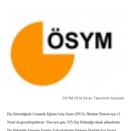
ÖSYM 2014 Sınav Takvimini Açıkladı
Diş Hekimliğinde Uzmanlık Eğitimi Giriş Sınavı (DUS), İlkbahar Dönemi için 13
Nisan’da gerçekleştirilecek. Yine aynı gün, STS Diş Hekimliği olarak adlandırılan
Diş Hekimliği Alanında Yurtdışı Yükseköğretim Diploma Denkliği İçin Seviye