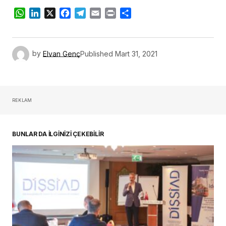
WhatsApp
LinkedIn
X
Facebook
Telegram
Email
Print
Share
by
Elvan Genç
Published
Mart 31, 2021
REKLAM
BUNLAR DA İLGİNİZİ ÇEKEBİLİR