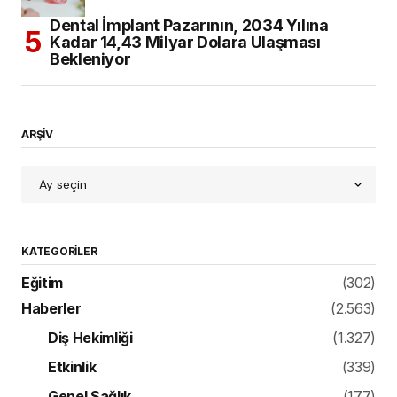
Dental İmplant Pazarının, 2034 Yılına
Kadar 14,43 Milyar Dolara Ulaşması
Bekleniyor
ARŞİV
KATEGORILER
Eğitim
(302)
Haberler
(2.563)
Diş Hekimliği
(1.327)
Etkinlik
(339)
Genel Sağlık
(177)