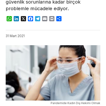
güvenlik sorunlarına kadar birçok
problemle mücadele ediyor.
WhatsApp
LinkedIn
X
Facebook
Telegram
Email
Print
Share
31 Mart 2021
Pandemide Kadın Diş Hekimi Olmak