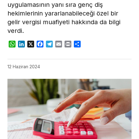
uygulamasının yanı sıra genç diş
hekimlerinin yararlanabileceği özel bir
gelir vergisi muafiyeti hakkında da bilgi
verdi.
WhatsApp
LinkedIn
X
Facebook
Telegram
Email
Print
Share
12 Haziran 2024