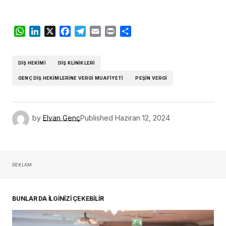
WhatsApp
LinkedIn
X
Facebook
Telegram
Email
Print
Share
DIŞ HEKIMI
DIŞ KLINIKLERI
GENÇ DIŞ HEKIMLERINE VERGI MUAFIYETI
PEŞIN VERGI
by
Elvan Genç
Published
Haziran 12, 2024
REKLAM
BUNLAR DA İLGİNİZİ ÇEKEBİLİR