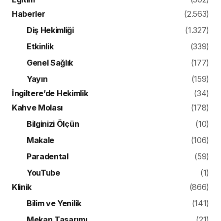
Haberler
(2.563)
Diş Hekimliği
(1.327)
Etkinlik
(339)
Genel Sağlık
(177)
Yayın
(159)
İngiltere’de Hekimlik
(34)
Kahve Molası
(178)
Bilginizi Ölçün
(10)
Makale
(106)
Paradental
(59)
YouTube
(1)
Klinik
(866)
Bilim ve Yenilik
(141)
Mekan Tasarımı
(21)