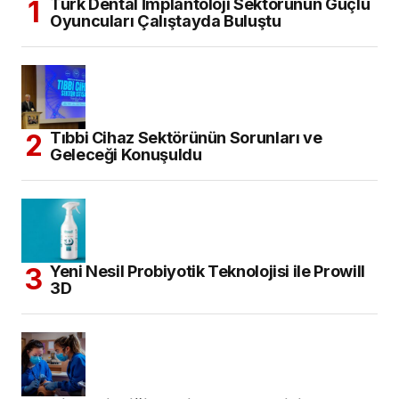
Türk Dental İmplantoloji Sektörünün Güçlü
Oyuncuları Çalıştayda Buluştu
Tıbbi Cihaz Sektörünün Sorunları ve
Geleceği Konuşuldu
Yeni Nesil Probiyotik Teknolojisi ile Prowill
3D