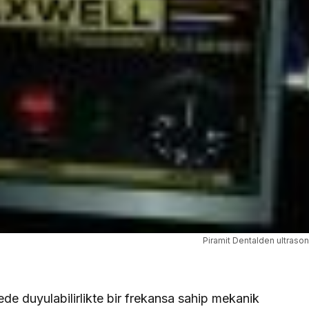
Piramit Dentalden ultrason
iyede duyulabilirlikte bir frekansa sahip mekanik