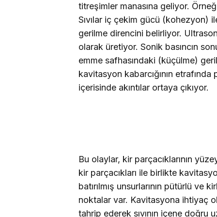
titreşimler
manasına geliyor. Örneği
Sıvılar iç çekim gücü (kohezyon) ile
gerilme direncini belirliyor. Ultras
olarak üretiyor. Sonik basıncın sonu
emme safhasındaki (küçülme) gerilm
kavitasyon kabarcığının etrafında
içerisinde akıntılar ortaya çıkıyor.
Bu olaylar, kir parçacıklarının yüz
kir parçacıkları ile birlikte kavitas
batırılmış unsurlarının pütürlü ve kir
noktalar var. Kavitasyona ihtiyaç ol
tahrip ederek sıvının içene doğru uz