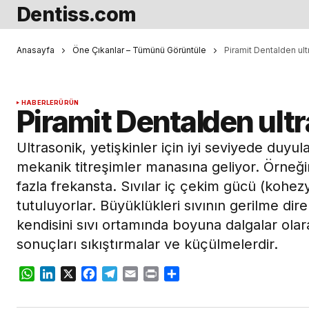
Dentiss.com
Anasayfa
Öne Çıkanlar – Tümünü Görüntüle
Piramit Dentalden ult
HABERLER
ÜRÜN
Piramit Dentalden ult
Ultrasonik, yetişkinler için iyi seviyede duyula
mekanik titreşimler manasına geliyor. Örneği
fazla frekansta. Sıvılar iç çekim gücü (kohezy
tutuluyorlar. Büyüklükleri sıvının gerilme diren
kendisini sıvı ortamında boyuna dalgalar olar
sonuçları sıkıştırmalar ve küçülmelerdir.
WhatsApp
LinkedIn
X
Facebook
Telegram
Email
Print
Share