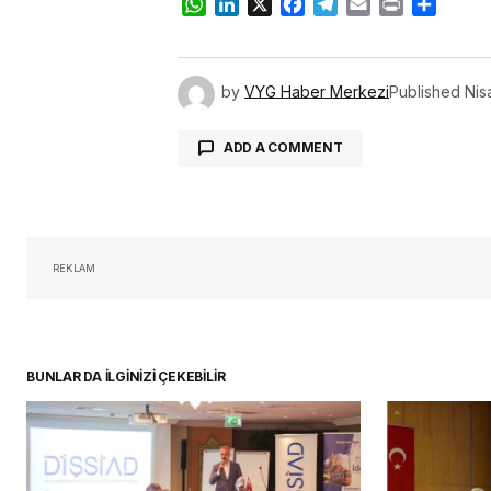
WhatsApp
LinkedIn
X
Facebook
Telegram
Email
Print
Share
by
VYG Haber Merkezi
Published
Nis
ADD A COMMENT
oturum 
REKLAM
BUNLAR DA İLGİNİZİ ÇEKEBİLİR