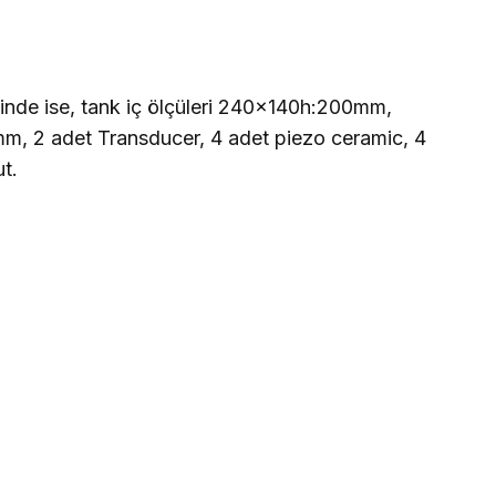
esinde ise, tank iç ölçüleri 240x140h:200mm,
mm, 2 adet Transducer, 4 adet piezo ceramic,
4
t.