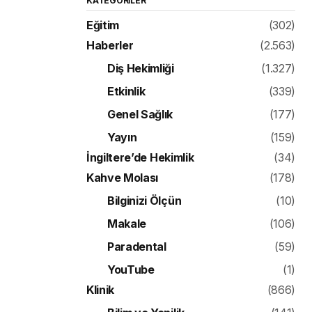
KATEGORILER
Eğitim
(302)
Haberler
(2.563)
Diş Hekimliği
(1.327)
Etkinlik
(339)
Genel Sağlık
(177)
Yayın
(159)
İngiltere’de Hekimlik
(34)
Kahve Molası
(178)
Bilginizi Ölçün
(10)
Makale
(106)
Paradental
(59)
YouTube
(1)
Klinik
(866)