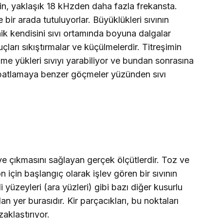
n, yaklaşık 18 kHzden daha fazla frekansta.
 bir arada tutuluyorlar. Büyüklükleri sıvının
onik kendisini sıvı ortamında boyuna dalgalar
çları sıkıştırmalar ve küçülmelerdir. Titreşimin
e yükleri sıvıyı yarabiliyor ve bundan sonrasına
 patlamaya benzer göçmeler yüzünden sıvı
eye çıkmasını sağlayan gerçek ölçütlerdir.
Toz ve
yon için başlangıç olarak işlev gören bir sıvının
li yüzeyleri (ara yüzleri) gibi bazı diğer kusurlu
an yer burasıdır. Kir parçacıkları, bu noktaları
aklaştırıyor.