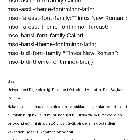
mso-ascii-font-family:Calibri;
mso-ascii-theme-font:minor-latin;
mso-fareast-font-family:”Times New Roman”;
mso-fareast-theme-font:minor-fareast;
mso-hansi-font-family:Calibri;
mso-hansi-theme-font:minor-latin;
mso-bidi-font-family:”Times New Roman”;
mso-bidi-theme-font:minor-bidi;}
Gazi
Üniversitesi Diş Hekimliği Fakültesi Ortodonti Anabilim Dalı Başkanı
Prof. Dr.
Hakan İşcan ile anabilim dalı olarak yaptıkları çalışmaları ve ortotonti
biliminin bugünkü durumunu konuştuk. Türkiye’de
verilmekte olan
ortodonti eğitiminin son 20 yılda büyük bir gelişim gösterdiğini
kaydeden İşcan “Ülkemizde ortodonti