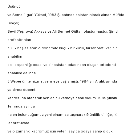
Üçüncü
ve Sema (Ilgar) Yüksel, 1983 Şubatında asistan olarak alınan Müfide
Dinçer,
Sevil (Yeşilova) Akkaya ve Ali Sermet Gültan oluşturmuştur. Şimdi
profesör olan
bu ilk beş asistan o dönemde küçük bir klinik, bir laboratuvar, bir
anabilim
dalı başkanlığı odası ve bir asistan odasından oluşan ortodonti
anabilim dalında
3 Weber ünite hizmet vermeye başlamıştı. 1984 yılı Aralık ayında
yardımcı doçent
kadrosuna atanarak ben de bu kadroya dahil oldum. 1985 yılının
Temmuz ayında
halen bulunduğumuz yeni binamıza taşınarak 9 ünitlik kliniğe, iki
laboratuvara
ve o zamanki kadromuz için yeterli sayıda odaya sahip olduk.