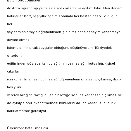
Bütün ortodontistler
doktora öğrenciliği ya da asistanlık yıllarını ve eğitimi bitirdikleri dönemi
hatırlarlar. Dört, beş yıllık eğitim sonunda her hastanın farklı olduğunu,
her
şeyi tam anlamıyla öğrenebilmek için biraz daha deneyim kazanmaya
devam etmek
istemelerinin ortak duygular olduğunu düşünüyorum. Türkiyedeki
ortodonti
eğitiminden söz ederken bu eğitimin ve mesleğin kutsallığı, kişisel
çıkarlar
için kullanılmaması, bu mesleği öğrenenlerin ona sahip çıkması, dört-
beş yılını
vererek bileğine taktığı bu altın bileziğe sonuna kadar sahip çıkması ve
dolayısıyla onu inkar etmemesi konularını da -ne kadar üzücüdür ki-
hatırlatmamız gerekiyor.
Ülkemizde hatalı mesleki