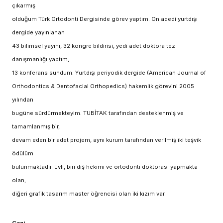
çıkarmış
olduğum Türk Ortodonti Dergisinde görev yaptım. On adedi yurtdışı
dergide yayınlanan
43 bilimsel yayını, 32 kongre bildirisi, yedi adet doktora tez
danışmanlığı yaptım,
13 konferans sundum. Yurtdışı periyodik dergide (American Journal of
Orthodontics & Dentofacial Orthopedics) hakemlik görevini 2005
yılından
bugüne sürdürmekteyim. TUBİTAK tarafından desteklenmiş ve
tamamlanmış bir,
devam eden bir adet projem, aynı kurum tarafından verilmiş iki teşvik
ödülüm
bulunmaktadır. Evli, biri diş hekimi ve ortodonti doktorası yapmakta
olan,
diğeri grafik tasarım master öğrencisi olan iki kızım var.