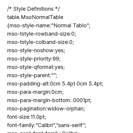
/* Style Definitions */
table.MsoNormalTable
{mso-style-name:”Normal Tablo”;
mso-tstyle-rowband-size:0;
mso-tstyle-colband-size:0;
mso-style-noshow:yes;
mso-style-priority:99;
mso-style-qformat:yes;
mso-style-parent:””;
mso-padding-alt:0cm 5.4pt 0cm 5.4pt;
mso-para-margin:0cm;
mso-para-margin-bottom:.0001pt;
mso-pagination:widow-orphan;
font-size:11.0pt;
font-family:”Calibri”,”sans-serif”;