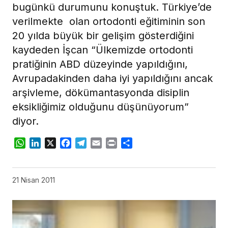
bugünkü durumunu konuştuk. Türkiye’de
verilmekte olan ortodonti eğitiminin son
20 yılda büyük bir gelişim gösterdiğini
kaydeden İşcan “Ülkemizde ortodonti
pratiğinin ABD düzeyinde yapıldığını,
Avrupadakinden daha iyi yapıldığını ancak
arşivleme, dökümantasyonda disiplin
eksikliğimiz olduğunu düşünüyorum”
diyor.
WhatsApp
LinkedIn
X
Facebook
Telegram
Email
Print
Share
21 Nisan 2011