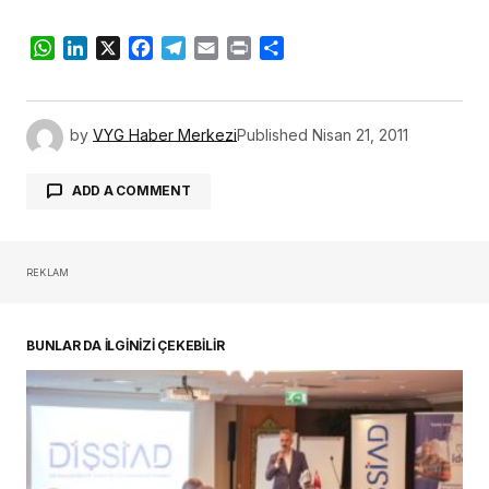
WhatsApp
LinkedIn
X
Facebook
Telegram
Email
Print
Share
by
VYG Haber Merkezi
Published
Nisan 21, 2011
ADD A COMMENT
REKLAM
oturum açmalısınız
BUNLAR DA İLGİNİZİ ÇEKEBİLİR