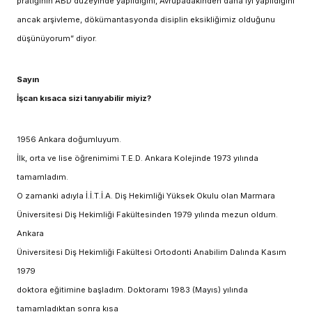
pratiğinin ABD düzeyinde yapıldığını, Avrupadakinden daha iyi yapıldığını
ancak arşivleme, dökümantasyonda disiplin eksikliğimiz olduğunu
düşünüyorum” diyor.
Sayın
İşcan kısaca sizi tanıyabilir miyiz?
1956 Ankara doğumluyum.
İlk, orta ve lise öğrenimimi T.E.D. Ankara Kolejinde 1973 yılında
tamamladım.
O zamanki adıyla İ.İ.T.İ.A. Diş Hekimliği Yüksek Okulu olan Marmara
Üniversitesi Diş Hekimliği Fakültesinden 1979 yılında mezun oldum.
Ankara
Üniversitesi Diş Hekimliği Fakültesi Ortodonti Anabilim Dalında Kasım
1979
doktora eğitimine başladım. Doktoramı 1983 (Mayıs) yılında
tamamladıktan sonra kısa