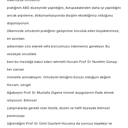
Ülkemizde ortodonti
pratiğinin ABD düzeyinde yapıldığını, Avrupadakinden daha iyi yapıldığını
ancak arşivleme, dökümantasyonda disiplin eksikliğimiz olduğunu
düşünüyorum.
Ülkemizde ortodonti pratiğinin gelişimine öncülük eden büyüklerimize,
en azından
adlarından söz ederek vefa borcumuzu ödememiz gerekiyor. Bu
vesileyle öncelikle
beni bu mesleğe kabul eden rahmetli Hocam Prof. Dr. Nurettin Günayı
her zaman
minnetle anmaktayım. Ortodonti kliniğimi borçlu olduğum değerli
Hocam, sevgili
Ağabeyim Prof. Dr. Mustafa Ülgene minnet duygularımı ifade etmek
istiyorum. Bilimsel
çalışmalarda gerekli olan titizlik, düzen ve hafif düzeyde bilimsel
paranoyayı
öğrendiğim Prof. Dr. Ümit Gazilerli Hocama da sonsuz teşekkür ve