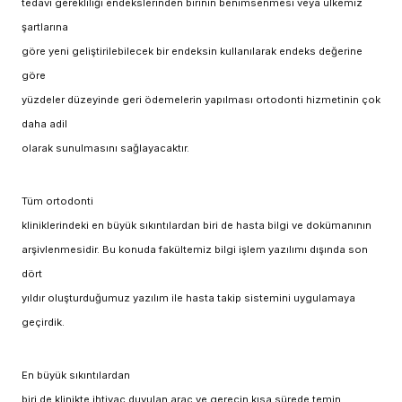
tedavi gerekliliği endekslerinden birinin benimsenmesi veya ülkemiz
şartlarına
göre yeni geliştirilebilecek bir endeksin kullanılarak endeks değerine
göre
yüzdeler düzeyinde geri ödemelerin yapılması ortodonti hizmetinin çok
daha adil
olarak sunulmasını sağlayacaktır.
Tüm ortodonti
kliniklerindeki en büyük sıkıntılardan biri de hasta bilgi ve dokümanının
arşivlenmesidir. Bu konuda fakültemiz bilgi işlem yazılımı dışında son
dört
yıldır oluşturduğumuz yazılım ile hasta takip sistemini uygulamaya
geçirdik.
En büyük sıkıntılardan
biri de klinikte ihtiyaç duyulan araç ve gerecin kısa sürede temin