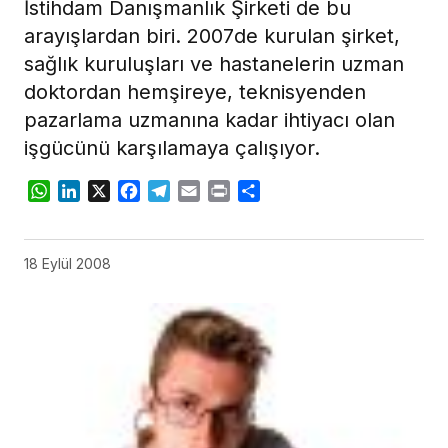
İstihdam Danışmanlık Şirketi de bu
arayışlardan biri. 2007de kurulan şirket,
sağlık kuruluşları ve hastanelerin uzman
doktordan hemşireye, teknisyenden
pazarlama uzmanına kadar ihtiyacı olan
işgücünü karşılamaya çalışıyor.
WhatsApp
LinkedIn
X
Facebook
Telegram
Email
Print
Share
18 Eylül 2008