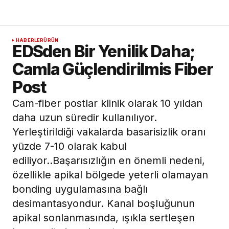
HABERLER
ÜRÜN
EDSden Bir Yenilik Daha;
Camla Güçlendirilmis Fiber
Post
Cam-fiber postlar klinik olarak 10 yıldan
daha uzun süredir kullanılıyor.
Yerleştirildiği vakalarda basarisizlik oranı
yüzde 7-10 olarak kabul
ediliyor..Başarısızlığın en önemli nedeni,
özellikle apikal bölgede yeterli olamayan
bonding uygulamasına bağlı
desimantasyondur. Kanal boşluğunun
apikal sonlanmasında, ışıkla sertleşen