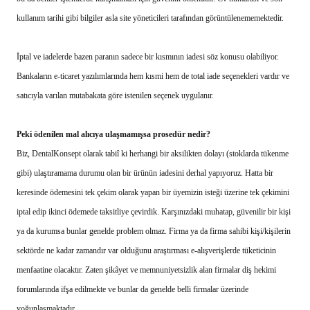
kullanım tarihi gibi bilgiler asla site yöneticileri tarafından görüntülenememektedir.
İptal ve iadelerde bazen paranın sadece bir kısmının iadesi söz konusu olabiliyor.
Bankaların e-ticaret yazılımlarında hem kısmi hem de total iade seçenekleri vardır ve
satıcıyla varılan mutabakata göre istenilen seçenek uygulanır.
Peki ödenilen mal alıcıya ulaşmamışsa prosedür nedir?
Biz, DentalKonsept olarak tabiî ki herhangi bir aksilikten dolayı (stoklarda tükenme
gibi) ulaştıramama durumu olan bir ürünün iadesini derhal yapıyoruz. Hatta bir
keresinde ödemesini tek çekim olarak yapan bir üyemizin isteği üzerine tek çekimini
iptal edip ikinci ödemede taksitliye çevirdik. Karşınızdaki muhatap, güvenilir bir kişi
ya da kurumsa bunlar genelde problem olmaz. Firma ya da firma sahibi kişi/kişilerin
sektörde ne kadar zamandır var olduğunu araştırması e-alışverişlerde tüketicinin
menfaatine olacaktır. Zaten şikâyet ve memnuniyetsizlik alan firmalar diş hekimi
forumlarında ifşa edilmekte ve bunlar da genelde belli firmalar üzerinde
yoğunlaşmaktadır.