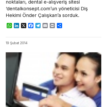
noktaları, dental e-alışveriş sitesi
‘dentalkonsept.com’un yöneticisi Diş
Hekimi Önder Çalışkan’a sorduk.
WhatsApp
LinkedIn
X
Facebook
Telegram
Email
Print
Share
19 Şubat 2014