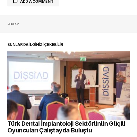
ADD A COMMENT
REKLAM
oturum açmalısınız
BUNLAR DA İLGİNİZİ ÇEKEBİLİR
Türk Dental İmplantoloji Sektörünün Güçlü
Oyuncuları Çalıştayda Buluştu