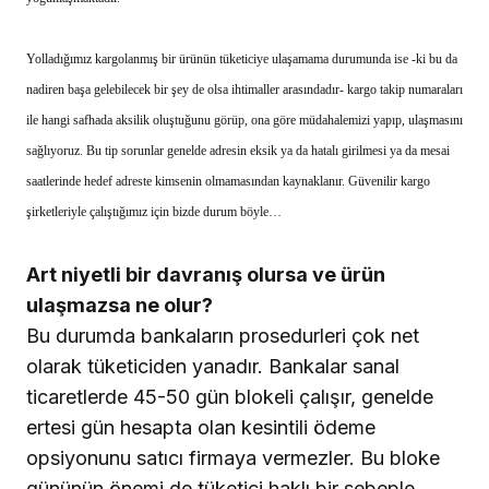
Yolladığımız kargolanmış bir ürünün tüketiciye ulaşamama durumunda ise -ki bu da
nadiren başa gelebilecek bir şey de olsa ihtimaller arasındadır- kargo takip numaraları
ile hangi safhada aksilik oluştuğunu görüp, ona göre müdahalemizi yapıp, ulaşmasını
sağlıyoruz. Bu tip sorunlar genelde adresin eksik ya da hatalı girilmesi ya da mesai
saatlerinde hedef adreste kimsenin olmamasından kaynaklanır. Güvenilir kargo
şirketleriyle çalıştığımız için bizde durum böyle…
Art niyetli bir davranış olursa ve ürün
ulaşmazsa ne olur?
Bu durumda bankaların prosedurleri çok net
olarak tüketiciden yanadır. Bankalar sanal
ticaretlerde 45-50 gün blokeli çalışır, genelde
ertesi gün hesapta olan kesintili ödeme
opsiyonunu satıcı firmaya vermezler. Bu bloke
gününün önemi de tüketici haklı bir sebeple