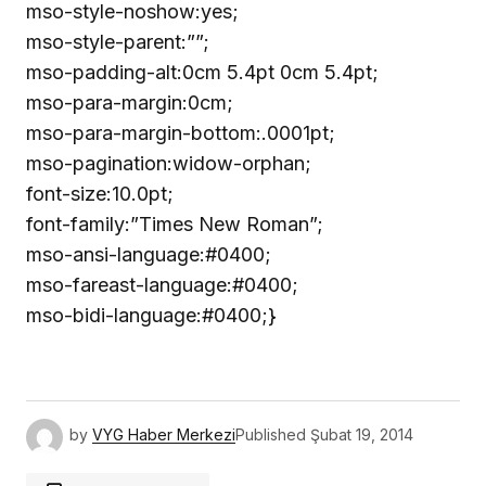
mso-style-noshow:yes;
mso-style-parent:””;
mso-padding-alt:0cm 5.4pt 0cm 5.4pt;
mso-para-margin:0cm;
mso-para-margin-bottom:.0001pt;
mso-pagination:widow-orphan;
font-size:10.0pt;
font-family:”Times New Roman”;
mso-ansi-language:#0400;
mso-fareast-language:#0400;
mso-bidi-language:#0400;}
by
VYG Haber Merkezi
Published
Şubat 19, 2014