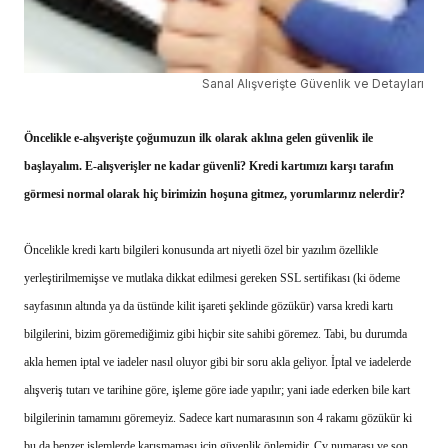
Sanal Alışverişte Güvenlik ve Detayları
Öncelikle e-alışverişte çoğumuzun ilk olarak aklına gelen güvenlik ile
başlayalım. E-alışverişler ne kadar güvenli? Kredi kartımızı karşı tarafın
görmesi normal olarak hiç birimizin hoşuna gitmez, yorumlarınız nelerdir?
Öncelikle kredi kartı bilgileri konusunda art niyetli özel bir yazılım özellikle
yerleştirilmemişse ve mutlaka dikkat edilmesi gereken SSL sertifikası (ki ödeme
sayfasının altında ya da üstünde kilit işareti şeklinde gözükür) varsa kredi kartı
bilgilerini, bizim göremediğimiz gibi hiçbir site sahibi göremez. Tabi, bu durumda
akla hemen iptal ve iadeler nasıl oluyor gibi bir soru akla geliyor. İptal ve iadelerde
alışveriş tutarı ve tarihine göre, işleme göre iade yapılır; yani iade ederken bile kart
bilgilerinin tamamını göremeyiz. Sadece kart numarasının son 4 rakamı gözükür ki
bu da benzer işlemlerde karışmaması için güvenlik önlemidir. Cv numarası ve son