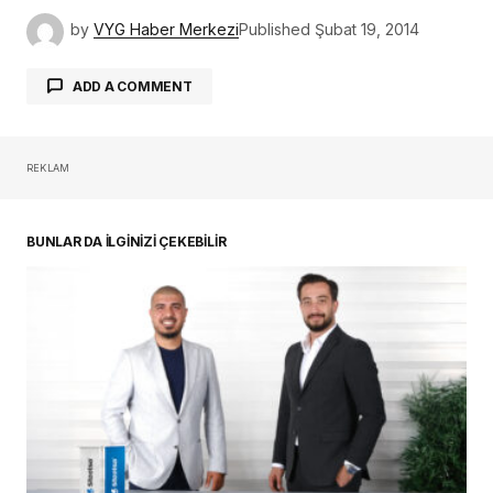
by
VYG Haber Merkezi
Published
Şubat 19, 2014
ADD A COMMENT
REKLAM
oturum açmalısınız
BUNLAR DA İLGİNİZİ ÇEKEBİLİR