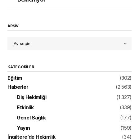
ARŞİV
KATEGORILER
Eğitim
(302)
Haberler
(2.563)
Diş Hekimliği
(1.327)
Etkinlik
(339)
Genel Sağlık
(177)
Yayın
(159)
İngiltere’de Hekimlik
(34)