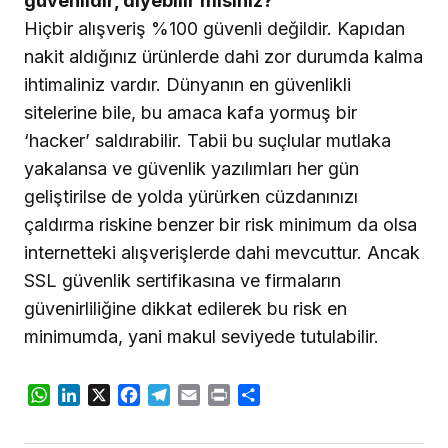
güvenlidir, diyebilir misiniz?
Hiçbir alışveriş %100 güvenli değildir. Kapıdan
nakit aldığınız ürünlerde dahi zor durumda kalma
ihtimaliniz vardır. Dünyanın en güvenlikli
sitelerine bile, bu amaca kafa yormuş bir
‘hacker’ saldırabilir. Tabii bu suçlular mutlaka
yakalansa ve güvenlik yazılımları her gün
geliştirilse de yolda yürürken cüzdanınızı
çaldırma riskine benzer bir risk minimum da olsa
internetteki alışverişlerde dahi mevcuttur. Ancak
SSL güvenlik sertifikasına ve firmaların
güvenirliliğine dikkat edilerek bu risk en
minimumda, yani makul seviyede tutulabilir.
WhatsApp
LinkedIn
X
Facebook
Telegram
Email
Print
Share