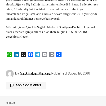
alacak. Ağız ve Diş Sağlığı hizmetinin verileceği 1. katta, 2 adet röntgen
odası, 10 adet diş üniti ve idari ofisler bulunacak. Kaba inşaatı
tamamlanan ve çalışmaların aralıksız devam ettiği tesis 2016 yılı içinde
tamamlanarak hizmet vermeye başlayacak.
Aile Sağlığı ve Ağız Diş Sağlığı Merkezi, 3 milyon 457 bin TL’ye mal
olacak merkez için yapılacak olan ihale bugün (18 Şubat 2016)
gerçekleştirilecek.
WhatsApp
LinkedIn
X
Facebook
Telegram
Email
Print
Share
by
VYG Haber Merkezi
Published
Şubat 18, 2016
ADD A COMMENT
REKLAM