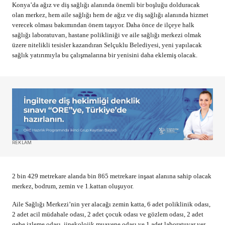
Konya’da ağız ve diş sağlığı alanında önemli bir boşluğu dolduracak
olan merkez, hem aile sağlığı hem de ağız ve diş sağlığı alanında hizmet
verecek olması bakımından önem taşıyor. Daha önce de ilçeye halk
sağlığı laboratuvarı, hastane polikliniği ve aile sağlığı merkezi olmak
üzere nitelikli tesisler kazandıran Selçuklu Belediyesi, yeni yapılacak
sağlık yatırımıyla bu çalışmalarına bir yenisini daha eklemiş olacak.
REKLAM
2 bin 429 metrekare alanda bin 865 metrekare inşaat alanına sahip olacak
merkez, bodrum, zemin ve 1.kattan oluşuyor.
Aile Sağlığı Merkezi’nin yer alacağı zemin katta, 6 adet poliklinik odası,
2 adet acil müdahale odası, 2 adet çocuk odası ve gözlem odası, 2 adet
gebe izleme odası, jinekolojik muayene odası ve 1 adet laboratuvar yer