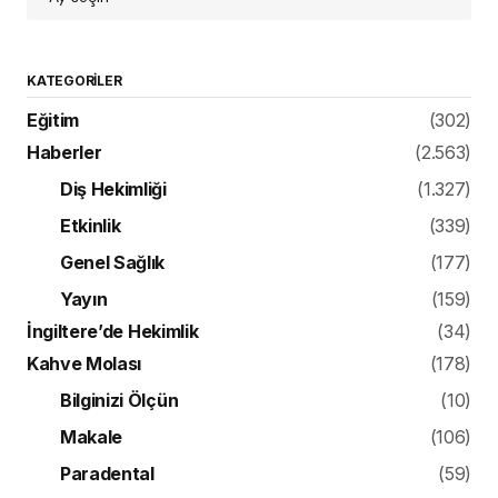
KATEGORILER
Eğitim
(302)
Haberler
(2.563)
Diş Hekimliği
(1.327)
Etkinlik
(339)
Genel Sağlık
(177)
Yayın
(159)
İngiltere’de Hekimlik
(34)
Kahve Molası
(178)
Bilginizi Ölçün
(10)
Makale
(106)
Paradental
(59)