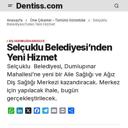
Dentiss.com
Anasayfa
Öne Çıkanlar – Tümünü Görüntüle
Selçuklu
Belediyesi’nden Yeni Hizmet
DIŞ HEKIMLIĞI
HABERLER
Selçuklu Belediyesi’nden
Yeni Hizmet
Selçuklu Belediyesi, Dumlupınar
Mahallesi’ne yeni bir Aile Sağlığı ve Ağız
Diş Sağlığı Merkezi kazandıracak. Merkez
için yapılacak ihale, bugün
gerçekleştirilecek.
WhatsApp
LinkedIn
X
Facebook
Telegram
Email
Print
Share