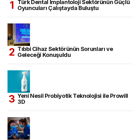
Türk Dental İmplantoloji Sektörünün Güçlü
Oyuncuları Çalıştayda Buluştu
Tıbbi Cihaz Sektörünün Sorunları ve
Geleceği Konuşuldu
Yeni Nesil Probiyotik Teknolojisi ile Prowill
3D