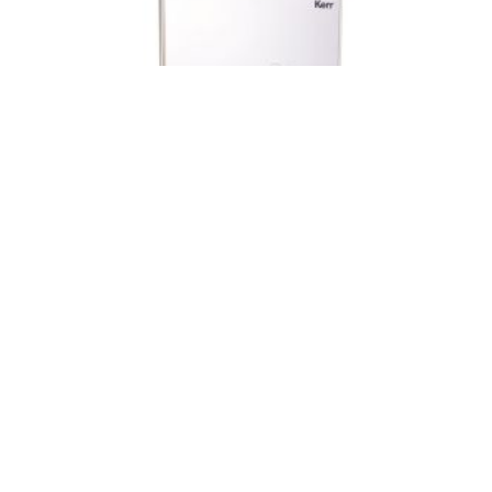
Nanohibrit Üniversal Kompozit
Harmonize™ ART, Adaptive Response
Technology (Uyumlu Yansıma Teknolojisi) ile diş
hekimlerine gerçeğe yakın restorasyonları her
zamankinden daha kolay yapabilme imkanı
sunar. Harmonize’nin yüksek uyum yeteneği ve
geliştirilmiş yapısal bü­tünlüğü sayesinde,
restorasyonlar artık olağanüstü dayanıklılık ve