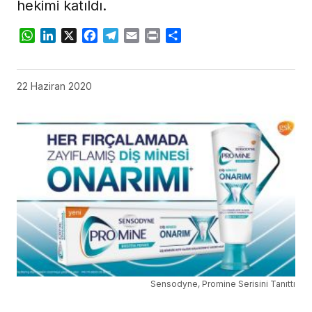
hekimi katıldı.
WhatsApp
LinkedIn
X
Facebook
Telegram
Email
Print
Share
22 Haziran 2020
Sensodyne, Promine Serisini Tanıttı