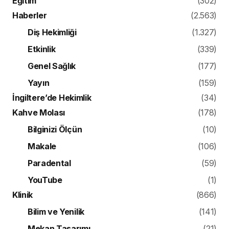
Eğitim
(302)
Haberler
(2.563)
Diş Hekimliği
(1.327)
Etkinlik
(339)
Genel Sağlık
(177)
Yayın
(159)
İngiltere’de Hekimlik
(34)
Kahve Molası
(178)
Bilginizi Ölçün
(10)
Makale
(106)
Paradental
(59)
YouTube
(1)
Klinik
(866)
Bilim ve Yenilik
(141)
Mekan Tasarımı
(21)