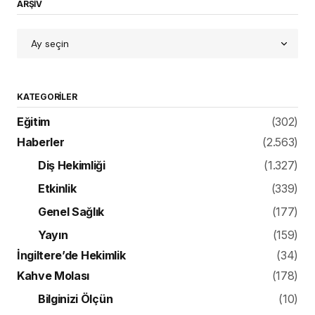
ARŞİV
KATEGORILER
Eğitim
(302)
Haberler
(2.563)
Diş Hekimliği
(1.327)
Etkinlik
(339)
Genel Sağlık
(177)
Yayın
(159)
İngiltere’de Hekimlik
(34)
Kahve Molası
(178)
Bilginizi Ölçün
(10)