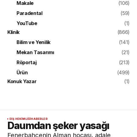
Makale
(106)
Paradental
(59)
YouTube
(1)
Klinik
(866)
Bilim ve Yenilik
(141)
Mekan Tasarımı
(21)
Röportaj
(213)
Ürün
(499)
Konuk Yazar
(1)
DIŞ HEKIMLIĞI
HABERLER
Daumdan şeker yasağı
Fenerbahçenin Alman hocası, adale