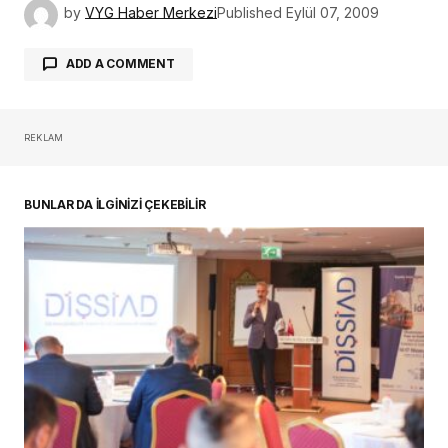
by
VYG Haber Merkezi
Published
Eylül 07, 2009
ADD A COMMENT
REKLAM
oturum açmalısınız
BUNLAR DA İLGİNİZİ ÇEKEBİLİR