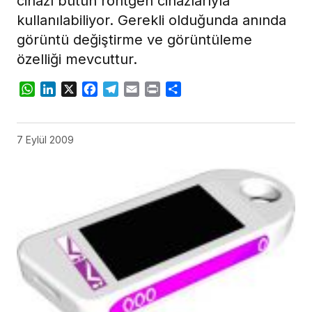
cihazı bütün röntgen cihazlarıyla
kullanılabiliyor. Gerekli olduğunda anında
görüntü değiştirme ve görüntüleme
özelliği mevcuttur.
WhatsApp
LinkedIn
X
Facebook
Telegram
Email
Print
Share
7 Eylül 2009