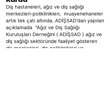
Diş hastaneleri, ağız ve diş sağlığı
merkezleri-poliklinikleri, muayenehaneler
artık tek çatı altında. ADİŞSAD’dan yapılan
açıklamada “Ağız ve Diş Sağlığı
Kuruluşları Derneğini ( ADİŞSAD ) ağız ve
diş sağlığı sektöründe faaliyet gösteren
diş merkezleri, diş poliklinikleri ve
dişhekimi muayenehanelerinin dayanışma
içinde problemlerini çözmek, en son ve
modern tekniklerin kullanılması için
üyelerine yol göstermek,
30 Mart 2009