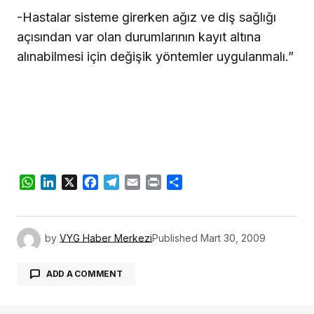
-Hastalar sisteme girerken ağız ve diş sağlığı
açısından var olan durumlarının kayıt altına
alınabilmesi için değişik yöntemler uygulanmalı.”
WhatsApp
LinkedIn
X
Facebook
Telegram
Email
Print
Share
by
VYG Haber Merkezi
Published
Mart 30, 2009
ADD A COMMENT