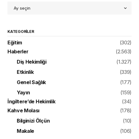
KATEGORILER
Eğitim
(302)
Haberler
(2.563)
Diş Hekimliği
(1.327)
Etkinlik
(339)
Genel Sağlık
(177)
Yayın
(159)
İngiltere’de Hekimlik
(34)
Kahve Molası
(178)
Bilginizi Ölçün
(10)
Makale
(106)