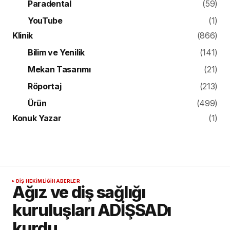
Paradental
(59)
YouTube
(1)
Klinik
(866)
Bilim ve Yenilik
(141)
Mekan Tasarımı
(21)
Röportaj
(213)
Ürün
(499)
Konuk Yazar
(1)
DIŞ HEKIMLIĞI
HABERLER
Ağız ve diş sağlığı
kuruluşları ADİŞSADı
kurdu