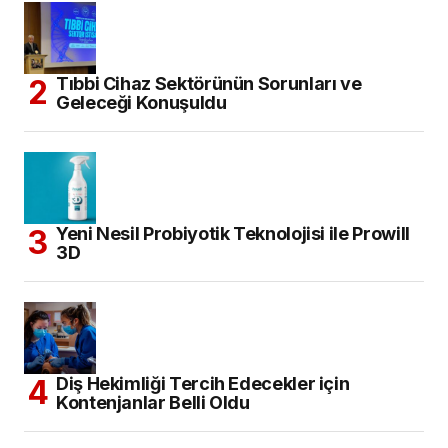
Tıbbi Cihaz Sektörünün Sorunları ve
Geleceği Konuşuldu
Yeni Nesil Probiyotik Teknolojisi ile Prowill
3D
Diş Hekimliği Tercih Edecekler için
Kontenjanlar Belli Oldu