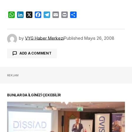
WhatsApp
LinkedIn
X
Facebook
Telegram
Email
Print
Share
by
VYG Haber Merkezi
Published
Mayıs 26, 2008
ADD A COMMENT
REKLAM
oturum açmalısınız
BUNLAR DA İLGİNİZİ ÇEKEBİLİR