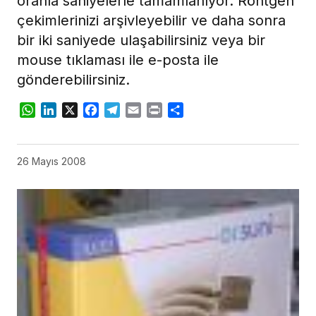
oranla saniyelerle tamamlanıyor. Röntgen
çekimlerinizi arşivleyebilir ve daha sonra
bir iki saniyede ulaşabilirsiniz veya bir
mouse tıklaması ile e-posta ile
gönderebilirsiniz.
WhatsApp
LinkedIn
X
Facebook
Telegram
Email
Print
Share
26 Mayıs 2008