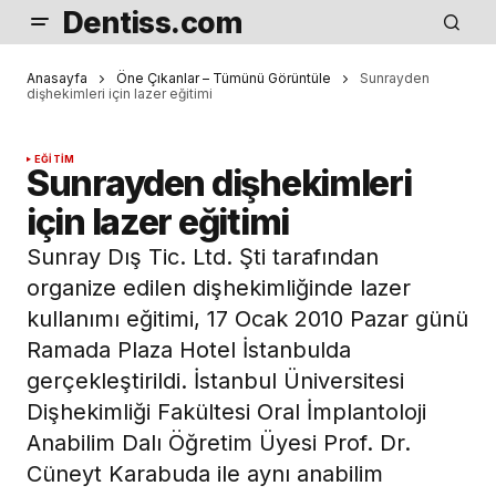
Dentiss.com
Anasayfa
Öne Çıkanlar – Tümünü Görüntüle
Sunrayden
dişhekimleri için lazer eğitimi
EĞITIM
Sunrayden dişhekimleri
için lazer eğitimi
Sunray Dış Tic. Ltd. Şti tarafından
organize edilen dişhekimliğinde lazer
kullanımı eğitimi, 17 Ocak 2010 Pazar günü
Ramada Plaza Hotel İstanbulda
gerçekleştirildi. İstanbul Üniversitesi
Dişhekimliği Fakültesi Oral İmplantoloji
Anabilim Dalı Öğretim Üyesi Prof. Dr.
Cüneyt Karabuda ile aynı anabilim