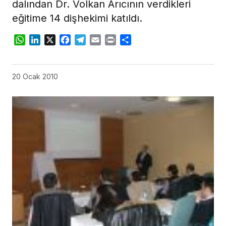
dalından Dr. Volkan Arıcının verdikleri
eğitime 14 dişhekimi katıldı.
WhatsApp
LinkedIn
X
Facebook
Telegram
Email
Print
Share
20 Ocak 2010