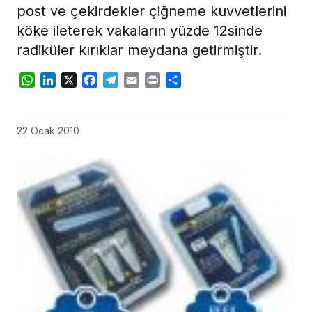
post ve çekirdekler çiğneme kuvvetlerini
köke ileterek vakaların yüzde 12sinde
radiküler kırıklar meydana getirmiştir.
WhatsApp
LinkedIn
X
Facebook
Telegram
Email
Print
Share
22 Ocak 2010