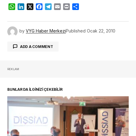
WhatsApp
LinkedIn
X
Facebook
Telegram
Email
Print
Share
by
VYG Haber Merkezi
Published
Ocak 22, 2010
ADD A COMMENT
REKLAM
oturum açmalısınız
BUNLAR DA İLGİNİZİ ÇEKEBİLİR