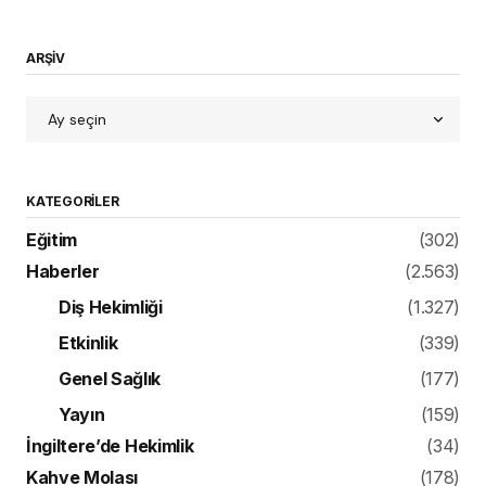
ARŞİV
KATEGORILER
Eğitim
(302)
Haberler
(2.563)
Diş Hekimliği
(1.327)
Etkinlik
(339)
Genel Sağlık
(177)
Yayın
(159)
İngiltere’de Hekimlik
(34)
Kahve Molası
(178)