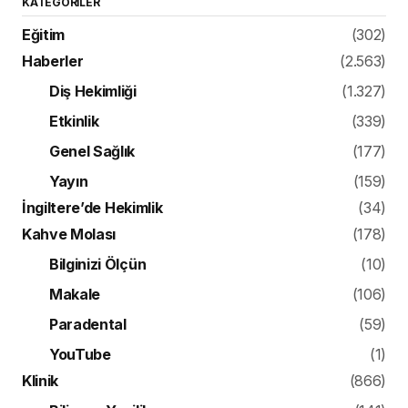
KATEGORILER
Eğitim
(302)
Haberler
(2.563)
Diş Hekimliği
(1.327)
Etkinlik
(339)
Genel Sağlık
(177)
Yayın
(159)
İngiltere’de Hekimlik
(34)
Kahve Molası
(178)
Bilginizi Ölçün
(10)
Makale
(106)
Paradental
(59)
YouTube
(1)
Klinik
(866)