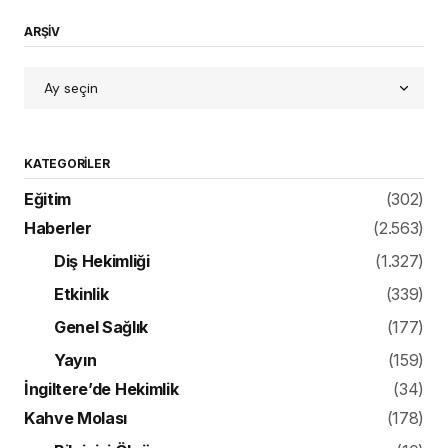
ARŞİV
KATEGORILER
Eğitim
(302)
Haberler
(2.563)
Diş Hekimliği
(1.327)
Etkinlik
(339)
Genel Sağlık
(177)
Yayın
(159)
İngiltere’de Hekimlik
(34)
Kahve Molası
(178)