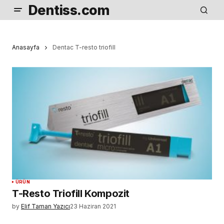
Dentiss.com
Anasayfa
Dentac T-resto triofill
ÜRÜN
T-Resto Triofill Kompozit
by
Elif Taman Yazıcı
23 Haziran 2021