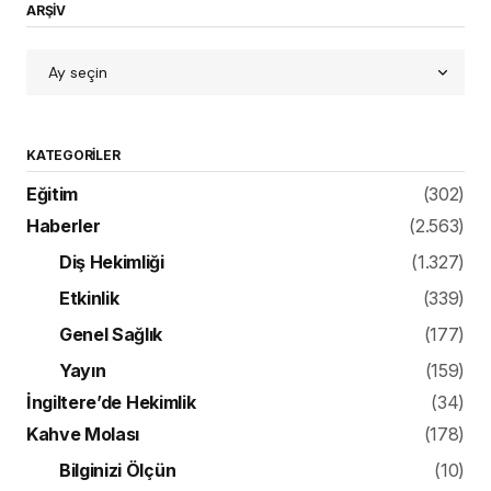
ARŞİV
KATEGORILER
Eğitim
(302)
Haberler
(2.563)
Diş Hekimliği
(1.327)
Etkinlik
(339)
Genel Sağlık
(177)
Yayın
(159)
İngiltere’de Hekimlik
(34)
Kahve Molası
(178)
Bilginizi Ölçün
(10)