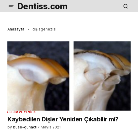
Dentiss.com
Anasayfa
diş agenezisi
BILIM VE YENILIK
Kaybedilen Dişler Yeniden Çıkabilir mi?
by
buse-gunacti
7 Mayıs 2021