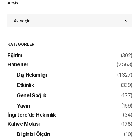
ARŞİV
KATEGORILER
Eğitim
(302)
Haberler
(2.563)
Diş Hekimliği
(1.327)
Etkinlik
(339)
Genel Sağlık
(177)
Yayın
(159)
İngiltere’de Hekimlik
(34)
Kahve Molası
(178)
Bilginizi Ölçün
(10)