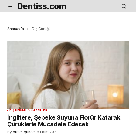
Dentiss.com
Anasayfa
Diş Çürüğü
DIŞ HEKIMLIĞI
HABERLER
İngiltere, Şebeke Suyuna Florür Katarak
Çürüklerle Mücadele Edecek
by
buse-gunacti
6 Ekim 2021