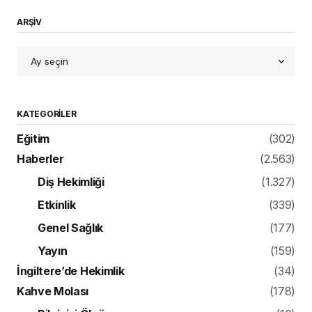
ARŞİV
KATEGORILER
Eğitim
(302)
Haberler
(2.563)
Diş Hekimliği
(1.327)
Etkinlik
(339)
Genel Sağlık
(177)
Yayın
(159)
İngiltere’de Hekimlik
(34)
Kahve Molası
(178)