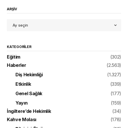
ARŞİV
KATEGORILER
Eğitim
(302)
Haberler
(2.563)
Diş Hekimliği
(1.327)
Etkinlik
(339)
Genel Sağlık
(177)
Yayın
(159)
İngiltere’de Hekimlik
(34)
Kahve Molası
(178)