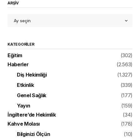
ARŞİV
KATEGORILER
Eğitim
(302)
Haberler
(2.563)
Diş Hekimliği
(1.327)
Etkinlik
(339)
Genel Sağlık
(177)
Yayın
(159)
İngiltere’de Hekimlik
(34)
Kahve Molası
(178)
Bilginizi Ölçün
(10)