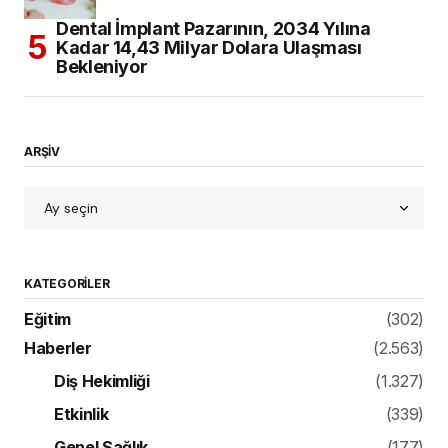
Dental İmplant Pazarının, 2034 Yılına
Kadar 14,43 Milyar Dolara Ulaşması
Bekleniyor
ARŞİV
KATEGORILER
Eğitim
(302)
Haberler
(2.563)
Diş Hekimliği
(1.327)
Etkinlik
(339)
Genel Sağlık
(177)