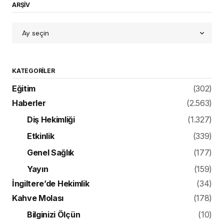
ARŞİV
KATEGORILER
Eğitim
(302)
Haberler
(2.563)
Diş Hekimliği
(1.327)
Etkinlik
(339)
Genel Sağlık
(177)
Yayın
(159)
İngiltere’de Hekimlik
(34)
Kahve Molası
(178)
Bilginizi Ölçün
(10)