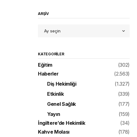
ARŞİV
KATEGORILER
Eğitim
(302)
Haberler
(2.563)
Diş Hekimliği
(1.327)
Etkinlik
(339)
Genel Sağlık
(177)
Yayın
(159)
İngiltere’de Hekimlik
(34)
Kahve Molası
(178)