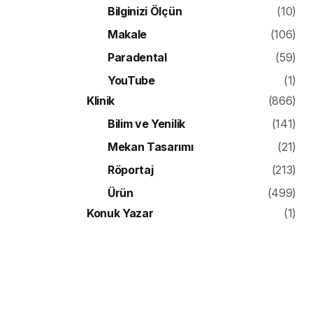
Bilginizi Ölçün
(10)
Makale
(106)
Paradental
(59)
YouTube
(1)
Klinik
(866)
Bilim ve Yenilik
(141)
Mekan Tasarımı
(21)
Röportaj
(213)
Ürün
(499)
Konuk Yazar
(1)