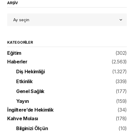
ARŞİV
KATEGORILER
Eğitim
(302)
Haberler
(2.563)
Diş Hekimliği
(1.327)
Etkinlik
(339)
Genel Sağlık
(177)
Yayın
(159)
İngiltere’de Hekimlik
(34)
Kahve Molası
(178)
Bilginizi Ölçün
(10)