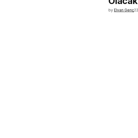
Olacak
by
Elvan Genç
2