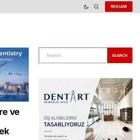
REKLAM
SEARCH
re ve
cek