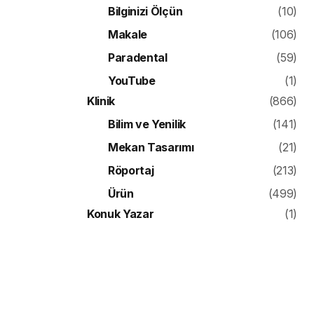
Bilginizi Ölçün
(10)
Makale
(106)
Paradental
(59)
YouTube
(1)
Klinik
(866)
Bilim ve Yenilik
(141)
Mekan Tasarımı
(21)
Röportaj
(213)
Ürün
(499)
Konuk Yazar
(1)