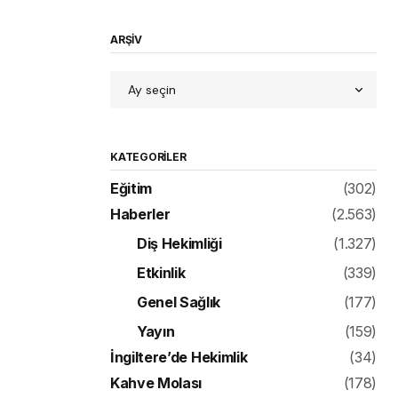
ARŞİV
KATEGORILER
Eğitim
(302)
Haberler
(2.563)
Diş Hekimliği
(1.327)
Etkinlik
(339)
Genel Sağlık
(177)
Yayın
(159)
İngiltere’de Hekimlik
(34)
Kahve Molası
(178)