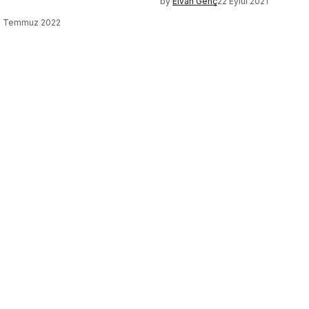
by
Elvan Genç
22 Eylül 2021
2 Temmuz 2022