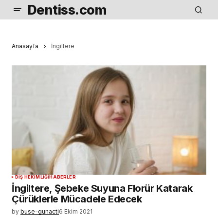
Dentiss.com
Anasayfa
İngiltere
DIŞ HEKIMLIĞI
HABERLER
İngiltere, Şebeke Suyuna Florür Katarak
Çürüklerle Mücadele Edecek
by
buse-gunacti
6 Ekim 2021