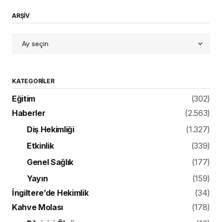
ARŞİV
KATEGORILER
Eğitim
(302)
Haberler
(2.563)
Diş Hekimliği
(1.327)
Etkinlik
(339)
Genel Sağlık
(177)
Yayın
(159)
İngiltere’de Hekimlik
(34)
Kahve Molası
(178)