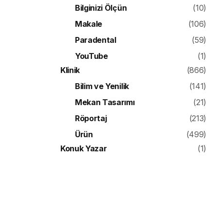
Bilginizi Ölçün
(10)
Makale
(106)
Paradental
(59)
YouTube
(1)
Klinik
(866)
Bilim ve Yenilik
(141)
Mekan Tasarımı
(21)
Röportaj
(213)
Ürün
(499)
Konuk Yazar
(1)