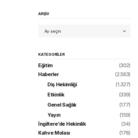
ARŞİV
KATEGORILER
Eğitim
(302)
Haberler
(2.563)
Diş Hekimliği
(1.327)
Etkinlik
(339)
Genel Sağlık
(177)
Yayın
(159)
İngiltere’de Hekimlik
(34)
Kahve Molası
(178)