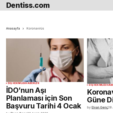
Dentiss.com
Anasayfa
Koronavirüs
DIŞ HEKIMLIĞI
HABERLER
DIŞ HEKIMLIĞI
HAB
İDO’nun Aşı
Koronav
Planlaması için Son
Güne Di
Başvuru Tarihi 4 Ocak
by
Elvan Genç
28