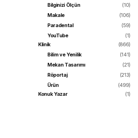
Bilginizi Ölçün
(10)
Makale
(106)
Paradental
(59)
YouTube
(1)
Klinik
(866)
Bilim ve Yenilik
(141)
Mekan Tasarımı
(21)
Röportaj
(213)
Ürün
(499)
Konuk Yazar
(1)