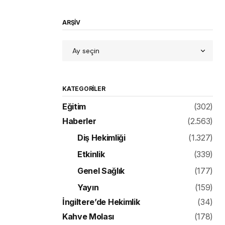
ARŞİV
KATEGORILER
Eğitim
(302)
Haberler
(2.563)
Diş Hekimliği
(1.327)
Etkinlik
(339)
Genel Sağlık
(177)
Yayın
(159)
İngiltere’de Hekimlik
(34)
Kahve Molası
(178)