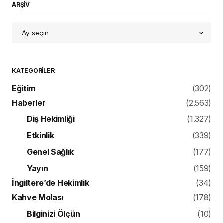
ARŞİV
KATEGORILER
Eğitim
(302)
Haberler
(2.563)
Diş Hekimliği
(1.327)
Etkinlik
(339)
Genel Sağlık
(177)
Yayın
(159)
İngiltere’de Hekimlik
(34)
Kahve Molası
(178)
Bilginizi Ölçün
(10)