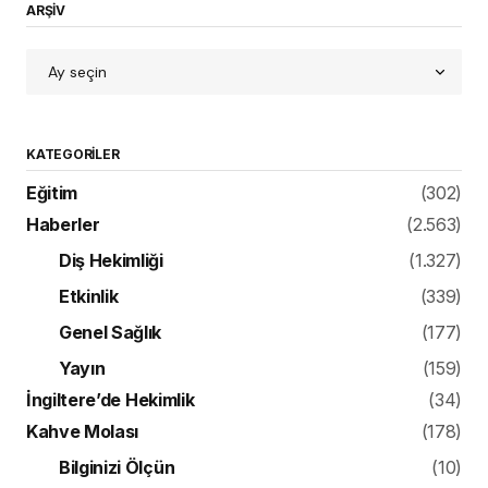
ARŞİV
KATEGORILER
Eğitim
(302)
Haberler
(2.563)
Diş Hekimliği
(1.327)
Etkinlik
(339)
Genel Sağlık
(177)
Yayın
(159)
İngiltere’de Hekimlik
(34)
Kahve Molası
(178)
Bilginizi Ölçün
(10)