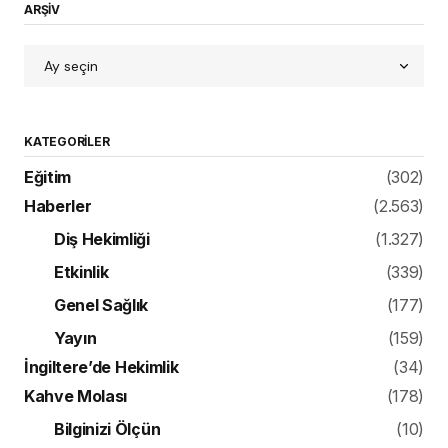
ARŞİV
KATEGORILER
Eğitim
(302)
Haberler
(2.563)
Diş Hekimliği
(1.327)
Etkinlik
(339)
Genel Sağlık
(177)
Yayın
(159)
İngiltere’de Hekimlik
(34)
Kahve Molası
(178)
Bilginizi Ölçün
(10)