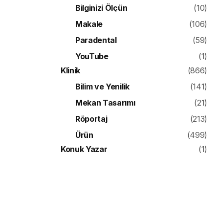
Bilginizi Ölçün
(10)
Makale
(106)
Paradental
(59)
YouTube
(1)
Klinik
(866)
Bilim ve Yenilik
(141)
Mekan Tasarımı
(21)
Röportaj
(213)
Ürün
(499)
Konuk Yazar
(1)