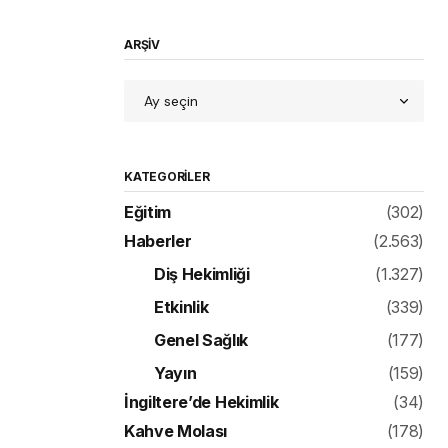
ARŞİV
KATEGORILER
Eğitim
(302)
Haberler
(2.563)
Diş Hekimliği
(1.327)
Etkinlik
(339)
Genel Sağlık
(177)
Yayın
(159)
İngiltere’de Hekimlik
(34)
Kahve Molası
(178)