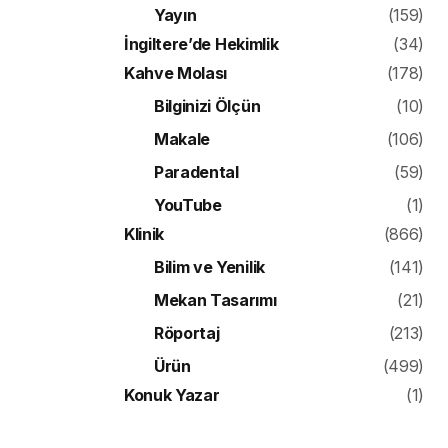
Yayın
(159)
İngiltere’de Hekimlik
(34)
Kahve Molası
(178)
Bilginizi Ölçün
(10)
Makale
(106)
Paradental
(59)
YouTube
(1)
Klinik
(866)
Bilim ve Yenilik
(141)
Mekan Tasarımı
(21)
Röportaj
(213)
Ürün
(499)
Konuk Yazar
(1)