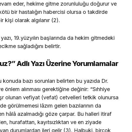
devam eder, hekime gitme zorunluluğu doğurur ve
kötü bir hastalığın habercisi olursa o takdirde
r kişi olarak algılanır (2).
 yazı, 19.yüzyılın başlarında da hekim gitmedeki
cikme sağladığını belirtir.
z?” Adlı Yazı Üzerine Yorumlamalar
 konuda bazı sorunları belirten bu yazıda Dr.
e önlem alınması gerektiğine değinir: “Sıhhiye
r olunan vefiyat (vefat) cetvelleri tetkik olunursa
alde görülmemesi lâzım gelen bazılarının da
n hâlâ azalmadığı göze çarpar. Bu halleri itiraf
n, hurafattan, kayıtsızlıktan ve en ziyade
yan durumlardan ileri gelir (3). Halbuki, birçok