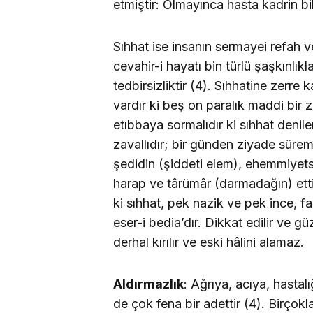
etmiştir: Olmayınca hasta kadrin b
Sıhhat ise insanın sermayei refah ve
cevahir-i hayatı bin türlü şaşkınlı
tedbirsizliktir (4). Sıhhatine zerre
vardır ki beş on paralık maddi bir z
etıbbaya sormalıdır ki sıhhat deni
zavallıdır; bir günden ziyade sürem
şedidin (şiddeti elem), ehemmiyetsi
harap ve târümâr (darmadağın) etti
ki sıhhat, pek nazik ve pek ince, f
eser-i bedia’dır. Dikkat edilir ve gü
derhal kırılır ve eski hâlini alamaz.
Aldırmazlık
: Ağrıya, acıya, hasta
de çok fena bir adettir (4). Birçokl