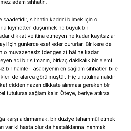
ilmez adam sıhhatin.
 saadetidir, sıhhatin kadrini bilmek için o
klarla kıymetten düşürmek ne büyük bir
 kadar dikkat ve itina etmeyen ne kadar kayıtsızlar
ayi için günlerce esef eder dururlar. Bir kere de
len o muvazenesiz (dengesiz) hâl ne kadar
eyen adi bir sıtmanın, birkaç dakikalık bir elemi
z bir hamle-i asabiyenin en sağlam sıhhatleri bile
kleri defalarca görülmüştür. Hiç unutulmamalıdır
akat cidden nazarı dikkate alınması gereken bir
zel tutulursa sağlam kalır. Öteye, beriye atılırsa
lığa karşı aldırmamak, bir düziye tahammül etmek
arı var ki hasta olur da hastalıklarına inanmak