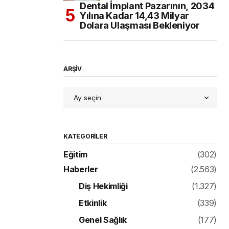
Dental İmplant Pazarının, 2034
Yılına Kadar 14,43 Milyar
Dolara Ulaşması Bekleniyor
ARŞİV
KATEGORILER
Eğitim
(302)
Haberler
(2.563)
Diş Hekimliği
(1.327)
Etkinlik
(339)
Genel Sağlık
(177)