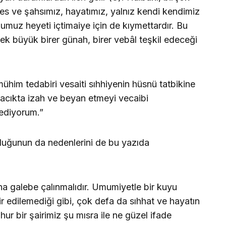
efes ve şahsımız, hayatımız, yalnız kendi kendimiz
umuz heyeti içtimaiye için de kıymettardır. Bu
ek büyük birer günah, birer vebâl teşkil edeceği
ühim tedabiri vesaiti sıhhiyenin hüsnü tatbikine
racıkta izah ve beyan etmeyi vecaibi
ediyorum.”
duğunun da nedenlerini de bu yazıda
 galebe çalınmalıdır. Umumiyetle bir kuyu
 edilemediği gibi, çok defa da sıhhat ve hayatın
ur bir şairimiz şu mısra ile ne güzel ifade