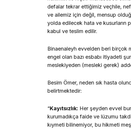
defalar tekrar ettiğimiz veçhile, n
ve ailemiz için değil, mensup olduğ
yolda edilecek hata ve kusurların p
kabul ve teslim edilir.
Binaenaleyh evvelden beri birçok m
engel olan bazı esbabı itiyadeti şu
meslekiyeden (mesleki gerek) add
Besim Ömer, neden sık hasta olun
belirtmektedir:
“
Kayıtsızlık:
Her şeyden evvel buna
kurumadıkça faide ve lüzumu takdir
kıymeti bilinemiyor, bu hikmeti meşh