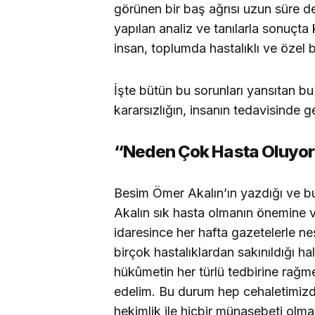
görünen bir baş ağrısı uzun süre 
yapılan analiz ve tanılarla sonuçta 
insan, toplumda hastalıklı ve özel bi
İşte bütün bu sorunları yansıtan bu
kararsızlığın, insanın tedavisinde ge
“Neden Çok Hasta Oluyoru
Besim Ömer Akalın’ın yazdığı ve bu
Akalın sık hasta olmanın önemine v
idaresince her hafta gazetelerle neş
birçok hastalıklardan sakınıldığı h
hükûmetin her türlü tedbirine rağme
edelim. Bu durum hep cehaletimizde
hekimlik ile hiçbir münasebeti olma