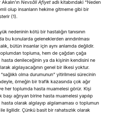
r Akalın’ın
Nevsâli Afiyet
adlı kitabındaki “Neden
li olup insanların hekime gitmeme gibi bir
erir (1).
 nedeninin kötü bir hastalığın tanısının
 bu konularda geleneklerden arındırılması
lık, bütün insanlar için aynı anlamda değildir.
hem toplumdan topluma, hem de çağdan çağa
hasta denileceğinin ya da kişinin kendisini ne
rak algılayacağının genel bir ilkesi yoktur.
 “sağlıklı olma durumunun” yitirilmesi sürecinin
fadeyle, örneğin bir trafik kazasında çok ağır
 ve her toplumda hasta muamelesi görür. Kişi
ak başı ağrıyan birine hasta muamelesi yapılıp
i hasta olarak algılayıp algılamaması o toplumun
le ilgilidir. Çünkü basit bir rahatsızlık olarak