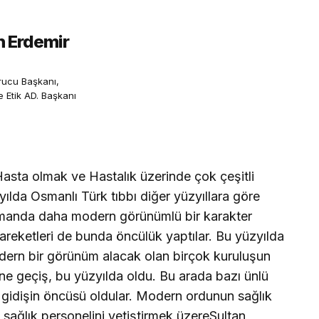
n Erdemir
urucu Başkanı,
e Etik AD. Başkanı
Hasta olmak ve Hastalık üzerinde çok çeşitli
zyılda Osmanlı Türk tıbbı diğer yüzyıllara göre
manda daha modern görünümlü bir karakter
reketleri de bunda öncülük yaptılar. Bu yüzyılda
ern bir görünüm alacak olan birçok kuruluşun
ine geçiş, bu yüzyılda oldu. Bu arada bazı ünlü
gidişin öncüsü oldular. Modern ordunun sağlık
 sağlık personelini yetiştirmek üzereSultan