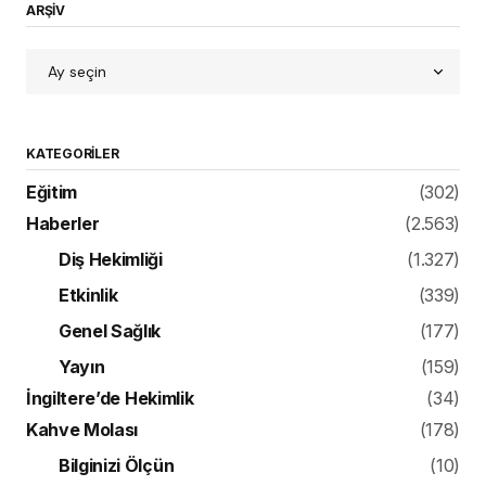
ARŞİV
KATEGORILER
Eğitim
(302)
Haberler
(2.563)
Diş Hekimliği
(1.327)
Etkinlik
(339)
Genel Sağlık
(177)
Yayın
(159)
İngiltere’de Hekimlik
(34)
Kahve Molası
(178)
Bilginizi Ölçün
(10)