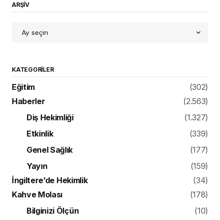
ARŞİV
KATEGORILER
Eğitim
(302)
Haberler
(2.563)
Diş Hekimliği
(1.327)
Etkinlik
(339)
Genel Sağlık
(177)
Yayın
(159)
İngiltere’de Hekimlik
(34)
Kahve Molası
(178)
Bilginizi Ölçün
(10)