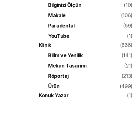
Bilginizi Ölçün
(10)
Makale
(106)
Paradental
(59)
YouTube
(1)
Klinik
(866)
Bilim ve Yenilik
(141)
Mekan Tasarımı
(21)
Röportaj
(213)
Ürün
(499)
Konuk Yazar
(1)