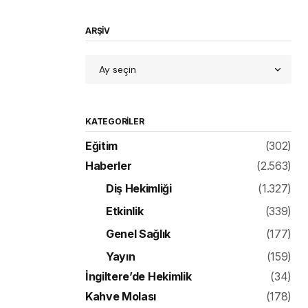
ARŞİV
KATEGORILER
Eğitim
(302)
Haberler
(2.563)
Diş Hekimliği
(1.327)
Etkinlik
(339)
Genel Sağlık
(177)
Yayın
(159)
İngiltere’de Hekimlik
(34)
Kahve Molası
(178)