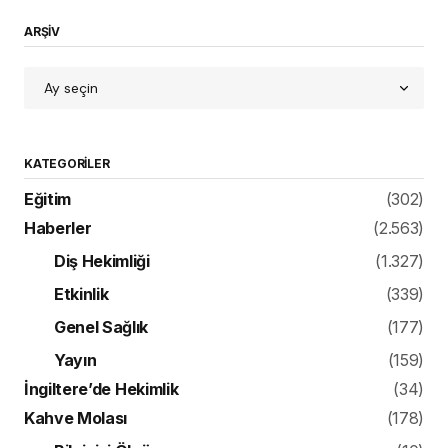
ARŞİV
KATEGORILER
Eğitim
(302)
Haberler
(2.563)
Diş Hekimliği
(1.327)
Etkinlik
(339)
Genel Sağlık
(177)
Yayın
(159)
İngiltere’de Hekimlik
(34)
Kahve Molası
(178)