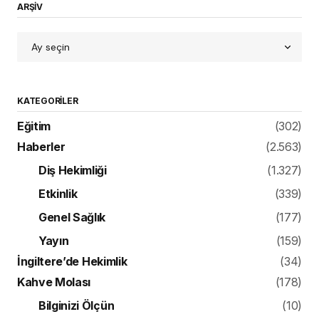
ARŞİV
KATEGORILER
Eğitim
(302)
Haberler
(2.563)
Diş Hekimliği
(1.327)
Etkinlik
(339)
Genel Sağlık
(177)
Yayın
(159)
İngiltere’de Hekimlik
(34)
Kahve Molası
(178)
Bilginizi Ölçün
(10)